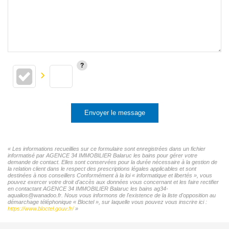
Envoyer le message
« Les informations recueillies sur ce formulaire sont enregistrées dans un fichier
informatisé par AGENCE 34 IMMOBILIER Balaruc les bains pour gérer votre
demande de contact. Elles sont conservées pour la durée nécessaire à la gestion de
la relation client dans le respect des prescriptions légales applicables et sont
destinées à nos conseillers Conformément à la loi « informatique et libertés », vous
pouvez exercer votre droit d'accès aux données vous concernant et les faire rectifier
en contactant AGENCE 34 IMMOBILIER Balaruc les bains ag34-
aqualios@wanadoo.fr. Nous vous informons de l'existence de la liste d'opposition au
démarchage téléphonique « Bloctel », sur laquelle vous pouvez vous inscrire ici :
https://www.bloctel.gouv.fr/
»