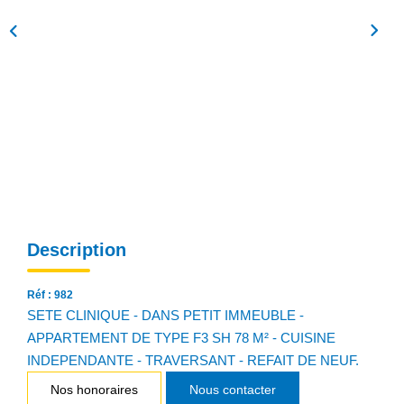
NOS AGENCES
Qui Sommes Nous
Notre Équipe
Nos Actualités
Avis Clients
CONTACT
Description
EN
Réf : 982
SETE CLINIQUE - DANS PETIT IMMEUBLE -
APPARTEMENT DE TYPE F3 SH 78 M² - CUISINE
INDEPENDANTE - TRAVERSANT - REFAIT DE NEUF.
Nos honoraires
Nous contacter