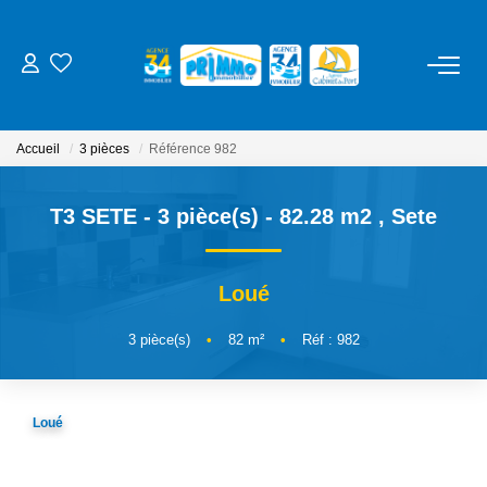
ACHETER
Accueil
3 pièces
Référence 982
LOUER
T3 SETE - 3 pièce(s) - 82.28 m2
,
Sete
ESTIMER
Loué
NOS SERVICES
3
pièce(s)
•
82
m²
•
Réf : 982
Gestion
Syndic
Loué
Location Cure / Vacances