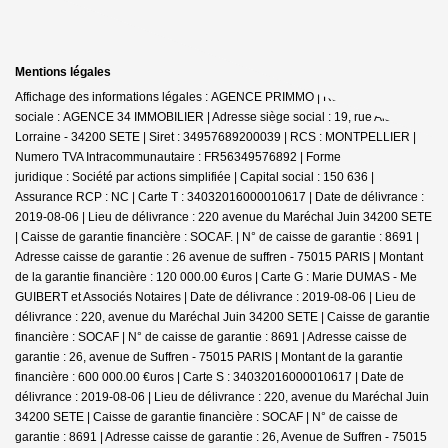
Mentions légales
Affichage des informations légales : AGENCE PRIMMO | Raison
sociale : AGENCE 34 IMMOBILIER | Adresse siège social : 19, rue Alsace
Lorraine - 34200 SETE | Siret : 34957689200039 | RCS : MONTPELLIER |
Numero TVA Intracommunautaire : FR56349576892 | Forme
juridique : Société par actions simplifiée | Capital social : 150 636 |
Assurance RCP : NC |
Carte T : 34032016000010617 | Date de délivrance :
2019-08-06 | Lieu de délivrance : 220 avenue du Maréchal Juin 34200 SETE
| Caisse de garantie financière : SOCAF. | N° de caisse de garantie : 8691 |
Adresse caisse de garantie : 26 avenue de suffren - 75015 PARIS | Montant
de la garantie financière : 120 000.00 €uros | Carte G : Marie DUMAS - Me
GUIBERT et Associés Notaires | Date de délivrance : 2019-08-06 | Lieu de
délivrance : 220, avenue du Maréchal Juin 34200 SETE | Caisse de garantie
financière : SOCAF | N° de caisse de garantie : 8691 | Adresse caisse de
garantie : 26, avenue de Suffren - 75015 PARIS | Montant de la garantie
financière : 600 000.00 €uros | Carte S : 34032016000010617 | Date de
délivrance : 2019-08-06 | Lieu de délivrance : 220, avenue du Maréchal Juin
34200 SETE | Caisse de garantie financière : SOCAF | N° de caisse de
garantie : 8691 | Adresse caisse de garantie : 26, Avenue de Suffren - 75015