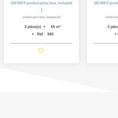
230 000 €
product.price.fees_included
162 000 €
prod
|
product.price.fees_charges.full
product.pr
65
m²
3
pièce(s)
2
pièc
Réf :
340