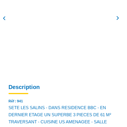
NOS AGENCES
Qui Sommes Nous
Notre Équipe
Nos Actualités
Avis Clients
CONTACT
EN
Description
Réf : 941
SETE LES SALINS - DANS RESIDENCE BBC - EN
DERNIER ETAGE UN SUPERBE 3 PIECES DE 61 M²
TRAVERSANT - CUISINE US AMENAGEE - SALLE