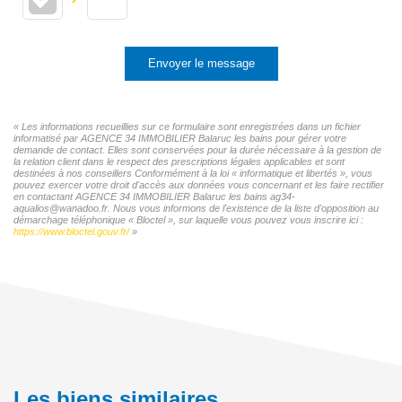
Envoyer le message
« Les informations recueillies sur ce formulaire sont enregistrées dans un fichier
informatisé par AGENCE 34 IMMOBILIER Balaruc les bains pour gérer votre
demande de contact. Elles sont conservées pour la durée nécessaire à la gestion de
la relation client dans le respect des prescriptions légales applicables et sont
destinées à nos conseillers Conformément à la loi « informatique et libertés », vous
pouvez exercer votre droit d'accès aux données vous concernant et les faire rectifier
en contactant AGENCE 34 IMMOBILIER Balaruc les bains ag34-
aqualios@wanadoo.fr. Nous vous informons de l'existence de la liste d'opposition au
démarchage téléphonique « Bloctel », sur laquelle vous pouvez vous inscrire ici :
https://www.bloctel.gouv.fr/
»
Les biens similaires