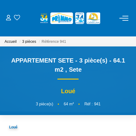
ACHETER
Accueil
3 pièces
Référence 941
LOUER
APPARTEMENT SETE - 3 pièce(s) - 64.1
ESTIMER
m2
,
Sete
NOS SERVICES
Loué
Gestion
3
pièce(s)
•
64
m²
•
Réf : 941
Syndic
Location Cure / Vacances
Loué