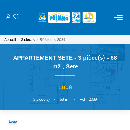
ACHETER
Accueil
3 pièces
Référence 2089
LOUER
APPARTEMENT SETE - 3 pièce(s) - 68
ESTIMER
m2
,
Sete
NOS SERVICES
Loué
Gestion
3
pièce(s)
•
68
m²
•
Réf : 2089
Syndic
Location Cure / Vacances
Loué