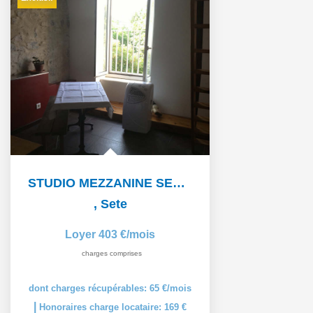
STUDIO MEZZANINE SETE - 1 pièce(s) - 19 m2
,
Sete
Loyer 403 €/mois
charges comprises
dont charges récupérables: 65 €/mois
|
Honoraires charge locataire: 169 €