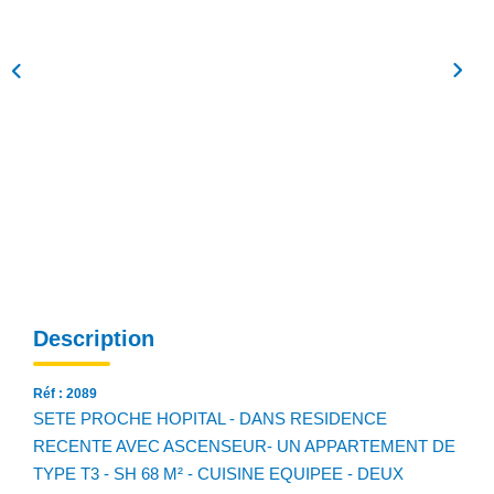
NOS AGENCES
Qui Sommes Nous
Notre Équipe
Nos Actualités
Avis Clients
CONTACT
EN
Description
Réf : 2089
SETE PROCHE HOPITAL - DANS RESIDENCE
RECENTE AVEC ASCENSEUR- UN APPARTEMENT DE
TYPE T3 - SH 68 M² - CUISINE EQUIPEE - DEUX