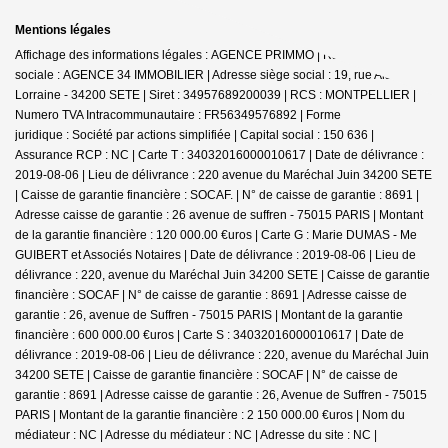
Mentions légales
Affichage des informations légales : AGENCE PRIMMO | Raison
sociale : AGENCE 34 IMMOBILIER | Adresse siège social : 19, rue Alsace
Lorraine - 34200 SETE | Siret : 34957689200039 | RCS : MONTPELLIER |
Numero TVA Intracommunautaire : FR56349576892 | Forme
juridique : Société par actions simplifiée | Capital social : 150 636 |
Assurance RCP : NC |
Carte T : 34032016000010617 | Date de délivrance :
2019-08-06 | Lieu de délivrance : 220 avenue du Maréchal Juin 34200 SETE
| Caisse de garantie financière : SOCAF. | N° de caisse de garantie : 8691 |
Adresse caisse de garantie : 26 avenue de suffren - 75015 PARIS | Montant
de la garantie financière : 120 000.00 €uros | Carte G : Marie DUMAS - Me
GUIBERT et Associés Notaires | Date de délivrance : 2019-08-06 | Lieu de
délivrance : 220, avenue du Maréchal Juin 34200 SETE | Caisse de garantie
financière : SOCAF | N° de caisse de garantie : 8691 | Adresse caisse de
garantie : 26, avenue de Suffren - 75015 PARIS | Montant de la garantie
financière : 600 000.00 €uros | Carte S : 34032016000010617 | Date de
délivrance : 2019-08-06 | Lieu de délivrance : 220, avenue du Maréchal Juin
34200 SETE | Caisse de garantie financière : SOCAF | N° de caisse de
garantie : 8691 | Adresse caisse de garantie : 26, Avenue de Suffren - 75015
PARIS | Montant de la garantie financière : 2 150 000.00 €uros | Nom du
médiateur : NC | Adresse du médiateur : NC | Adresse du site : NC |