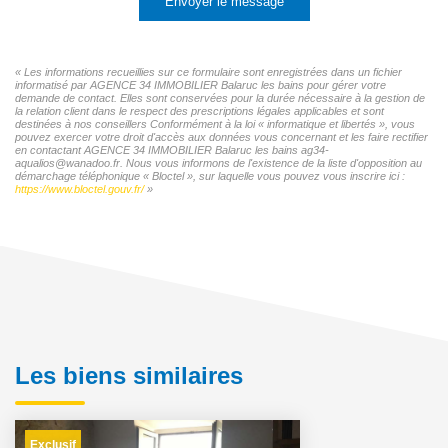
Envoyer le message
« Les informations recueillies sur ce formulaire sont enregistrées dans un fichier
informatisé par AGENCE 34 IMMOBILIER Balaruc les bains pour gérer votre
demande de contact. Elles sont conservées pour la durée nécessaire à la gestion de
la relation client dans le respect des prescriptions légales applicables et sont
destinées à nos conseillers Conformément à la loi « informatique et libertés », vous
pouvez exercer votre droit d'accès aux données vous concernant et les faire rectifier
en contactant AGENCE 34 IMMOBILIER Balaruc les bains ag34-
aqualios@wanadoo.fr. Nous vous informons de l'existence de la liste d'opposition au
démarchage téléphonique « Bloctel », sur laquelle vous pouvez vous inscrire ici :
https://www.bloctel.gouv.fr/
»
Les biens similaires
Exclusif