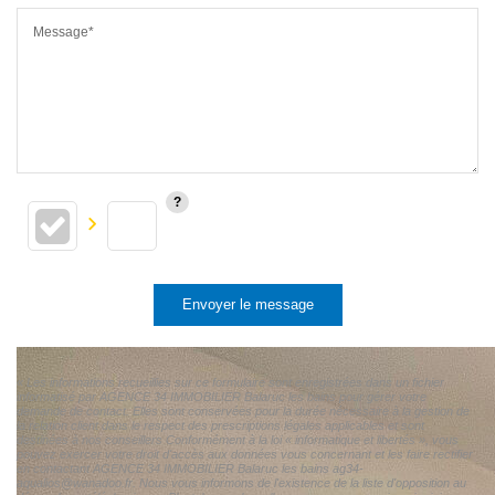
Message*
Envoyer le message
« Les informations recueillies sur ce formulaire sont enregistrées dans un fichier
informatisé par AGENCE 34 IMMOBILIER Balaruc les bains pour gérer votre
demande de contact. Elles sont conservées pour la durée nécessaire à la gestion de
la relation client dans le respect des prescriptions légales applicables et sont
destinées à nos conseillers Conformément à la loi « informatique et libertés », vous
pouvez exercer votre droit d'accès aux données vous concernant et les faire rectifier
en contactant AGENCE 34 IMMOBILIER Balaruc les bains ag34-
aqualios@wanadoo.fr. Nous vous informons de l'existence de la liste d'opposition au