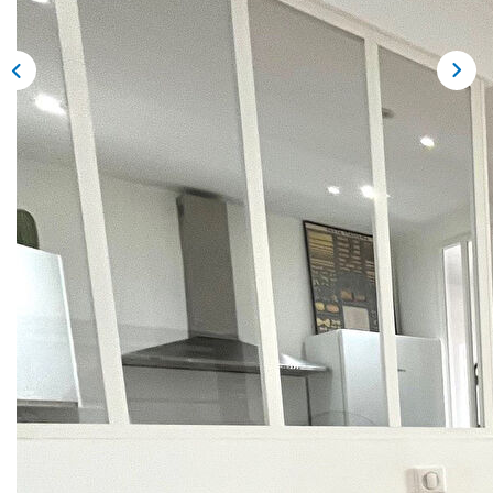
NOS AGENCES
Qui Sommes Nous
Notre Équipe
Nos Actualités
Avis Clients
CONTACT
EN
Description
Réf : 269
PROCHE GARE ET CENTRE VILLE - DANS PETIT
IMMEUBLE APPARTMEENT DE TYPE T2
ENTIEREMENT MEUBLE - SEJOUR / CUISINE US -