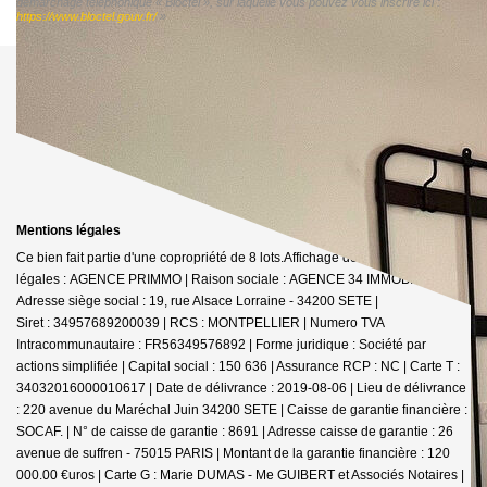
démarchage téléphonique « Bloctel », sur laquelle vous pouvez vous inscrire ici :
https://www.bloctel.gouv.fr/
»
Mentions légales
Ce bien fait partie d'une copropriété de 8 lots.Affichage des informations
légales : AGENCE PRIMMO | Raison sociale : AGENCE 34 IMMOBILIER |
Adresse siège social : 19, rue Alsace Lorraine - 34200 SETE |
Siret : 34957689200039 | RCS : MONTPELLIER | Numero TVA
Intracommunautaire : FR56349576892 | Forme juridique : Société par
actions simplifiée | Capital social : 150 636 | Assurance RCP : NC |
Carte T :
34032016000010617 | Date de délivrance : 2019-08-06 | Lieu de délivrance
: 220 avenue du Maréchal Juin 34200 SETE | Caisse de garantie financière :
SOCAF. | N° de caisse de garantie : 8691 | Adresse caisse de garantie : 26
avenue de suffren - 75015 PARIS | Montant de la garantie financière : 120
000.00 €uros | Carte G : Marie DUMAS - Me GUIBERT et Associés Notaires |