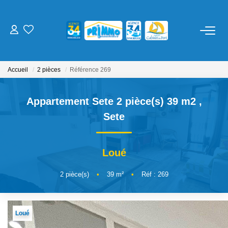
ACHETER
Accueil
2 pièces
Référence 269
LOUER
Appartement Sete 2 pièce(s) 39 m2
,
ESTIMER
Sete
NOS SERVICES
Loué
Gestion
2
pièce(s)
•
39
m²
•
Réf : 269
Syndic
Location Cure / Vacances
Loué