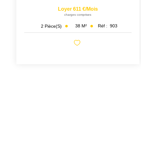
Loyer 611 €/mois
charges comprises
38
M²
Réf :
903
2
Pièce(s)