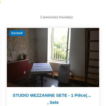
E
2 annonce(s) trouvée(s)
Exclusif
STUDIO MEZZANINE SETE - 1 Pièce(s) - 19 M2
,
Sete