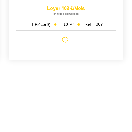
Loyer 403 €/mois
charges comprises
18
M²
Réf :
367
1
Pièce(s)