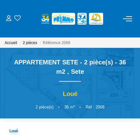
ACHETER
Accueil
2 pièces
Référence 2068
LOUER
APPARTEMENT SETE - 2 pièce(s) - 36
ESTIMER
m2
,
Sete
NOS SERVICES
Loué
Gestion
2
pièce(s)
•
36
m²
•
Réf : 2068
Syndic
Location Cure / Vacances
Loué