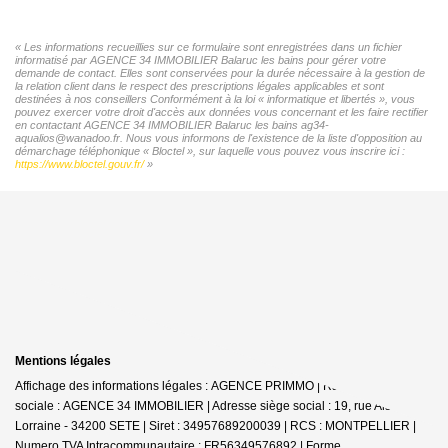
« Les informations recueillies sur ce formulaire sont enregistrées dans un fichier
informatisé par AGENCE 34 IMMOBILIER Balaruc les bains pour gérer votre
demande de contact. Elles sont conservées pour la durée nécessaire à la gestion de
la relation client dans le respect des prescriptions légales applicables et sont
destinées à nos conseillers Conformément à la loi « informatique et libertés », vous
pouvez exercer votre droit d'accès aux données vous concernant et les faire rectifier
en contactant AGENCE 34 IMMOBILIER Balaruc les bains ag34-
aqualios@wanadoo.fr. Nous vous informons de l'existence de la liste d'opposition au
démarchage téléphonique « Bloctel », sur laquelle vous pouvez vous inscrire ici :
https://www.bloctel.gouv.fr/
»
Mentions légales
Affichage des informations légales : AGENCE PRIMMO | Raison
sociale : AGENCE 34 IMMOBILIER | Adresse siège social : 19, rue Alsace
Lorraine - 34200 SETE | Siret : 34957689200039 | RCS : MONTPELLIER |
Numero TVA Intracommunautaire : FR56349576892 | Forme