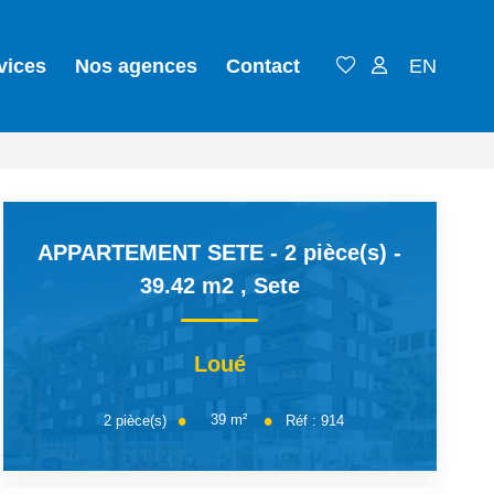
vices
Nos agences
Contact
EN
APPARTEMENT SETE - 2 pièce(s) -
39.42 m2
,
Sete
Loué
39
m²
2
pièce(s)
Réf :
914