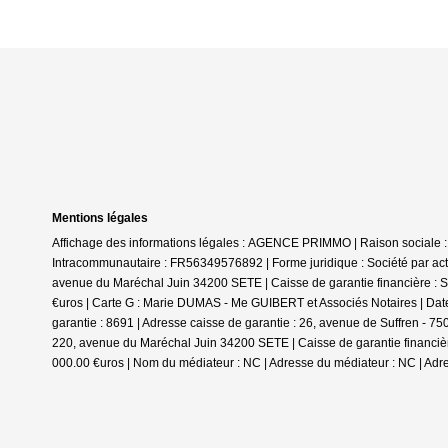
Mentions légales
Affichage des informations légales : AGENCE PRIMMO | Raison sociale 
Intracommunautaire : FR56349576892 | Forme juridique : Société par actio
avenue du Maréchal Juin 34200 SETE | Caisse de garantie financière : SO
€uros | Carte G : Marie DUMAS - Me GUIBERT et Associés Notaires | Date
garantie : 8691 | Adresse caisse de garantie : 26, avenue de Suffren - 7
220, avenue du Maréchal Juin 34200 SETE | Caisse de garantie financière 
000.00 €uros | Nom du médiateur : NC | Adresse du médiateur : NC | Adre