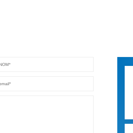
NOM*
email*