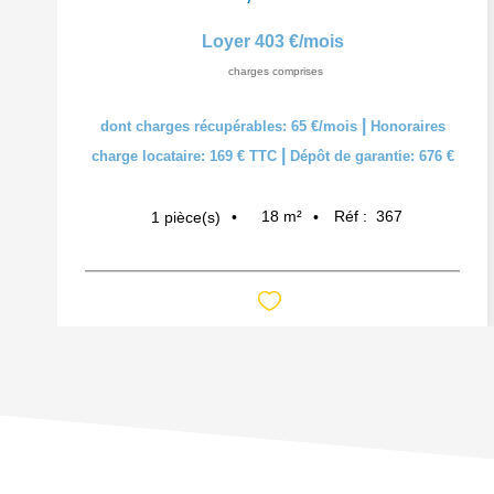
Loyer 403 €/mois
charges comprises
|
dont charges récupérables: 65 €/mois
Honoraires
|
charge locataire: 169 € TTC
Dépôt de garantie: 676 €
18
m²
Réf :
367
1
pièce(s)