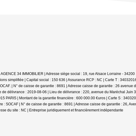
: AGENCE 34 IMMOBILIER | Adresse siège social : 19, rue Alsace Lorraine - 342
ns simplifiée | Capital social : 150 636 | Assurance RCP : NC |
Carte T : 34032016
CAF. | N° de caisse de garantie : 8691 | Adresse caisse de garantie : 26 avenue de
 de délivrance : 2019-08-06 | Lieu de délivrance : 220, avenue du Maréchal Juin 
5015 PARIS | Montant de la garantie financière : 600 000.00 €uros | Carte S : 3403
: SOCAF | N° de caisse de garantie : 8691 | Adresse caisse de garantie : 26, Aven
sse du site : NC |
Entreprise juridiquement et financièrement indépendante