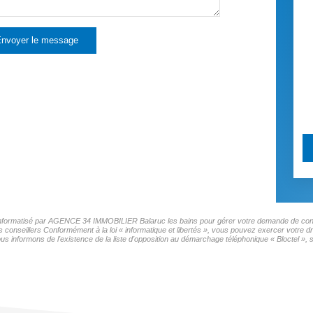
nvoyer le message
er informatisé par AGENCE 34 IMMOBILIER Balaruc les bains pour gérer votre demande de conta
os conseillers Conformément à la loi « informatique et libertés », vous pouvez exercer votre d
ormons de l'existence de la liste d'opposition au démarchage téléphonique « Bloctel », sur