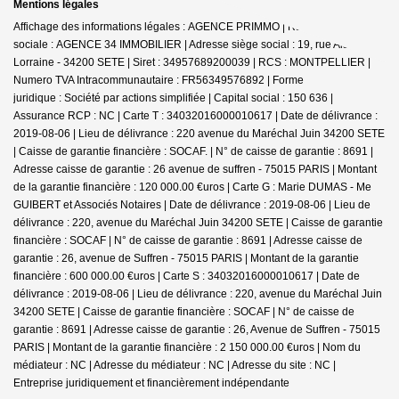
Mentions légales
Affichage des informations légales : AGENCE PRIMMO | Raison
sociale : AGENCE 34 IMMOBILIER | Adresse siège social : 19, rue Alsace
Lorraine - 34200 SETE | Siret : 34957689200039 | RCS : MONTPELLIER |
Numero TVA Intracommunautaire : FR56349576892 | Forme
juridique : Société par actions simplifiée | Capital social : 150 636 |
Assurance RCP : NC |
Carte T : 34032016000010617 | Date de délivrance :
2019-08-06 | Lieu de délivrance : 220 avenue du Maréchal Juin 34200 SETE
| Caisse de garantie financière : SOCAF. | N° de caisse de garantie : 8691 |
Adresse caisse de garantie : 26 avenue de suffren - 75015 PARIS | Montant
de la garantie financière : 120 000.00 €uros | Carte G : Marie DUMAS - Me
GUIBERT et Associés Notaires | Date de délivrance : 2019-08-06 | Lieu de
délivrance : 220, avenue du Maréchal Juin 34200 SETE | Caisse de garantie
financière : SOCAF | N° de caisse de garantie : 8691 | Adresse caisse de
garantie : 26, avenue de Suffren - 75015 PARIS | Montant de la garantie
financière : 600 000.00 €uros | Carte S : 34032016000010617 | Date de
délivrance : 2019-08-06 | Lieu de délivrance : 220, avenue du Maréchal Juin
34200 SETE | Caisse de garantie financière : SOCAF | N° de caisse de
garantie : 8691 | Adresse caisse de garantie : 26, Avenue de Suffren - 75015
PARIS | Montant de la garantie financière : 2 150 000.00 €uros | Nom du
médiateur : NC | Adresse du médiateur : NC | Adresse du site : NC |
Entreprise juridiquement et financièrement indépendante