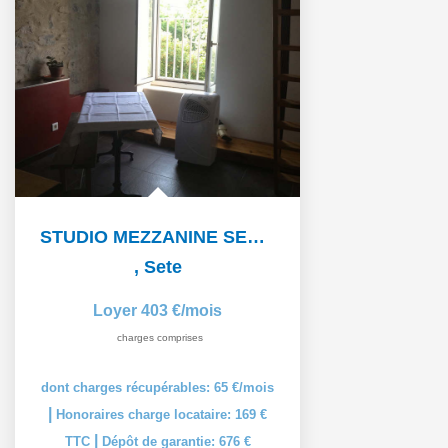
STUDIO MEZZANINE SETE - 1 pièce(s) - 19 m2
,
Sete
Loyer 403 €/mois
charges comprises
dont charges récupérables: 65 €/mois
|
Honoraires charge locataire: 169 €
|
TTC
Dépôt de garantie: 676 €