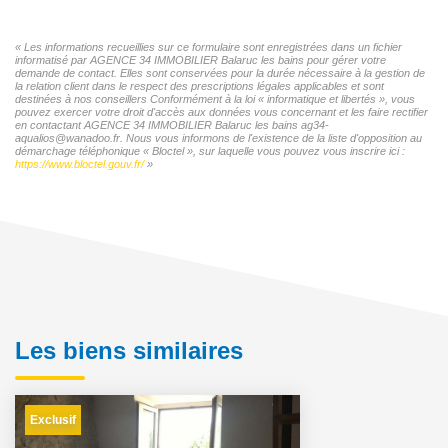
« Les informations recueillies sur ce formulaire sont enregistrées dans un fichier
informatisé par AGENCE 34 IMMOBILIER Balaruc les bains pour gérer votre
demande de contact. Elles sont conservées pour la durée nécessaire à la gestion de
la relation client dans le respect des prescriptions légales applicables et sont
destinées à nos conseillers Conformément à la loi « informatique et libertés », vous
pouvez exercer votre droit d'accès aux données vous concernant et les faire rectifier
en contactant AGENCE 34 IMMOBILIER Balaruc les bains ag34-
aqualios@wanadoo.fr. Nous vous informons de l'existence de la liste d'opposition au
démarchage téléphonique « Bloctel », sur laquelle vous pouvez vous inscrire ici :
https://www.bloctel.gouv.fr/
»
Les biens similaires
Exclusif