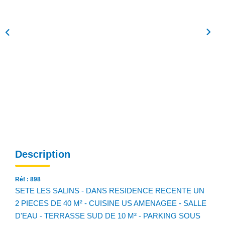
NOS AGENCES
Qui Sommes Nous
Notre Équipe
Nos Actualités
Avis Clients
CONTACT
EN
Description
Réf : 898
SETE LES SALINS - DANS RESIDENCE RECENTE UN
2 PIECES DE 40 M² - CUISINE US AMENAGEE - SALLE
D'EAU - TERRASSE SUD DE 10 M² - PARKING SOUS