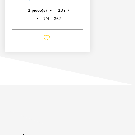
18
m²
1
pièce(s)
Réf :
367