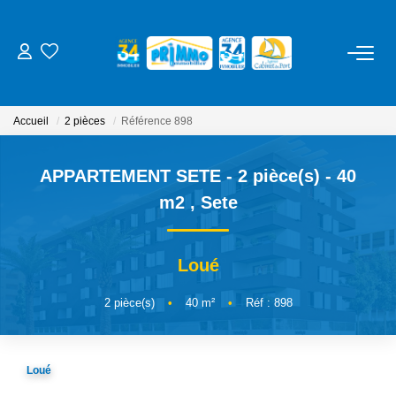
ACHETER
Accueil
2 pièces
Référence 898
LOUER
APPARTEMENT SETE - 2 pièce(s) - 40
ESTIMER
m2
,
Sete
NOS SERVICES
Loué
Gestion
2
pièce(s)
•
40
m²
•
Réf : 898
Syndic
Location Cure / Vacances
Loué