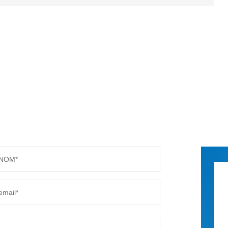
NOM*
email*