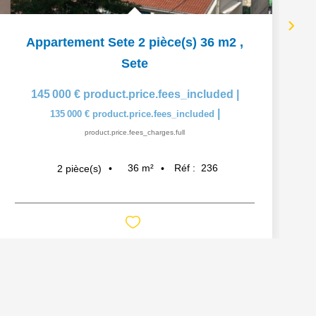
Appartement Sete 2 pièce(s) 36 m2
,
Sete
145 000 €
product.price.fees_included
|
|
135 000 €
product.price.fees_included
product.price.fees_charges.full
36
m²
Réf :
236
2
pièce(s)