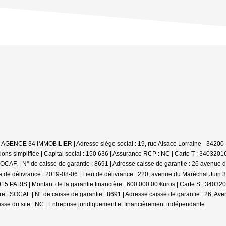
: AGENCE 34 IMMOBILIER | Adresse siège social : 19, rue Alsace Lorraine - 342
ns simplifiée | Capital social : 150 636 | Assurance RCP : NC |
Carte T : 34032016
CAF. | N° de caisse de garantie : 8691 | Adresse caisse de garantie : 26 avenue de
 de délivrance : 2019-08-06 | Lieu de délivrance : 220, avenue du Maréchal Juin 
5015 PARIS | Montant de la garantie financière : 600 000.00 €uros | Carte S : 3403
: SOCAF | N° de caisse de garantie : 8691 | Adresse caisse de garantie : 26, Aven
sse du site : NC |
Entreprise juridiquement et financièrement indépendante