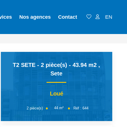
vices
Nos agences
Contact
EN
T2 SETE - 2 pièce(s) - 43.94 m2
,
Sete
Loué
44
m²
2
pièce(s)
Réf :
644