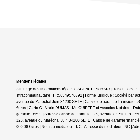
Mentions légales
Affichage des informations légales : AGENCE PRIMMO | Raison sociale 
Intracommunautaire : FR56349576892 | Forme juridique : Société par actio
avenue du Maréchal Juin 34200 SETE | Caisse de garantie financière : SO
€uros | Carte G : Marie DUMAS - Me GUIBERT et Associés Notaires | Date
garantie : 8691 | Adresse caisse de garantie : 26, avenue de Suffren - 7
220, avenue du Maréchal Juin 34200 SETE | Caisse de garantie financière 
000.00 €uros | Nom du médiateur : NC | Adresse du médiateur : NC | Adre