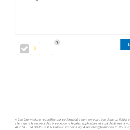
E
« Les informations recueillies sur ce formulaire sont enregistrées dans un fichi
client dans le respect des prescriptions légales applicables et sont destinées à n
AGENCE 34 IMMOBILIER Balaruc les bains ag34-aqualios@wanadoo.fr. Nous vous inf