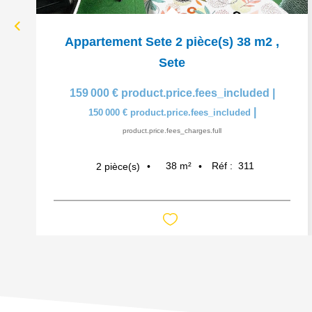
Appartement Sete 2 pièce(s) 38 m2
,
Sete
159 000 €
product.price.fees_included
|
|
150 000 €
product.price.fees_included
product.price.fees_charges.full
38
m²
Réf :
311
2
pièce(s)