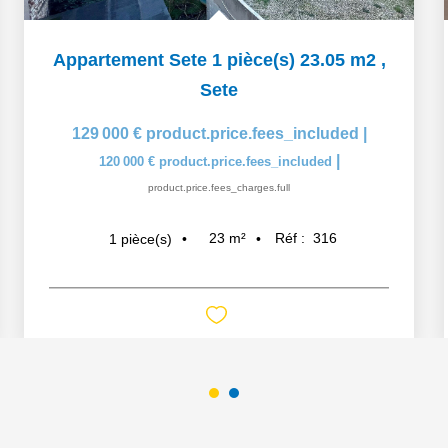
Appartement Sete 1 pièce(s) 23.05 m2
,
Sete
129 000 €
product.price.fees_included
|
|
120 000 €
product.price.fees_included
product.price.fees_charges.full
23
m²
Réf :
316
1
pièce(s)