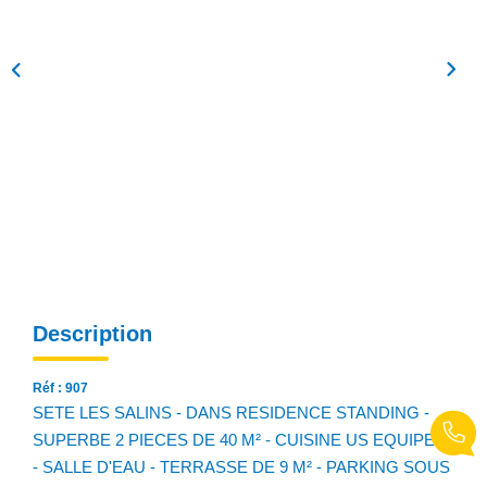
NOS AGENCES
Qui Sommes Nous
Notre Équipe
Nos Actualités
Avis Clients
CONTACT
EN
Description
Réf : 907
SETE LES SALINS - DANS RESIDENCE STANDING -
SUPERBE 2 PIECES DE 40 M² - CUISINE US EQUIPEE
- SALLE D'EAU - TERRASSE DE 9 M² - PARKING SOUS