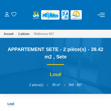
ACHETER
Accueil
2 pièces
Référence 907
LOUER
APPARTEMENT SETE - 2 pièce(s) - 39.42
ESTIMER
m2
,
Sete
NOS SERVICES
Loué
Gestion
2
pièce(s)
•
39
m²
•
Réf : 907
Syndic
Location Cure / Vacances
Loué