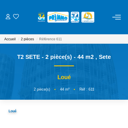
ACHETER
Accueil
2 pièces
Référence 611
LOUER
T2 SETE - 2 pièce(s) - 44 m2
,
Sete
ESTIMER
Loué
NOS SERVICES
2
pièce(s)
•
44
m²
•
Réf : 611
Gestion
Syndic
Loué
Location Cure / Vacances