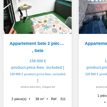
Appartement Sete 2 pièce(s) 38 m2
,
Sete
159 000 €
1
product.price.fees_included
|
product.pr
150 000 €
product.price.fees_included
120 000 €
prod
|
product.price.fees_charges.full
product.pr
1
pièc
38
m²
Réf :
311
2
pièce(s)