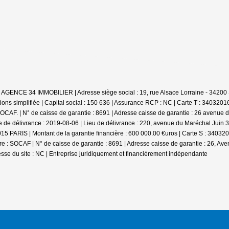
: AGENCE 34 IMMOBILIER | Adresse siège social : 19, rue Alsace Lorraine - 342
ns simplifiée | Capital social : 150 636 | Assurance RCP : NC |
Carte T : 34032016
CAF. | N° de caisse de garantie : 8691 | Adresse caisse de garantie : 26 avenue de
 de délivrance : 2019-08-06 | Lieu de délivrance : 220, avenue du Maréchal Juin 
5015 PARIS | Montant de la garantie financière : 600 000.00 €uros | Carte S : 3403
: SOCAF | N° de caisse de garantie : 8691 | Adresse caisse de garantie : 26, Aven
sse du site : NC |
Entreprise juridiquement et financièrement indépendante