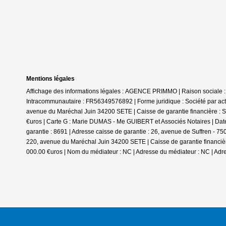
Mentions légales
Affichage des informations légales : AGENCE PRIMMO | Raison sociale 
Intracommunautaire : FR56349576892 | Forme juridique : Société par actio
avenue du Maréchal Juin 34200 SETE | Caisse de garantie financière : SO
€uros | Carte G : Marie DUMAS - Me GUIBERT et Associés Notaires | Date
garantie : 8691 | Adresse caisse de garantie : 26, avenue de Suffren - 7
220, avenue du Maréchal Juin 34200 SETE | Caisse de garantie financière 
000.00 €uros | Nom du médiateur : NC | Adresse du médiateur : NC | Adre