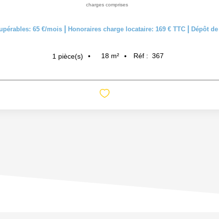
charges comprises
|
|
upérables: 65 €/mois
Honoraires charge locataire: 169 € TTC
Dépôt de 
18
m²
Réf :
367
1
pièce(s)