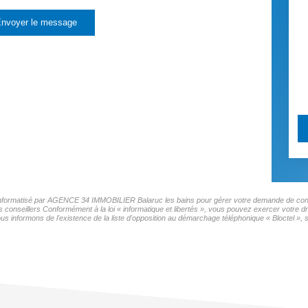
nvoyer le message
er informatisé par AGENCE 34 IMMOBILIER Balaruc les bains pour gérer votre demande de conta
os conseillers Conformément à la loi « informatique et libertés », vous pouvez exercer votre d
ormons de l'existence de la liste d'opposition au démarchage téléphonique « Bloctel », sur