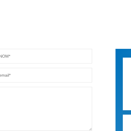
NOM*
email*