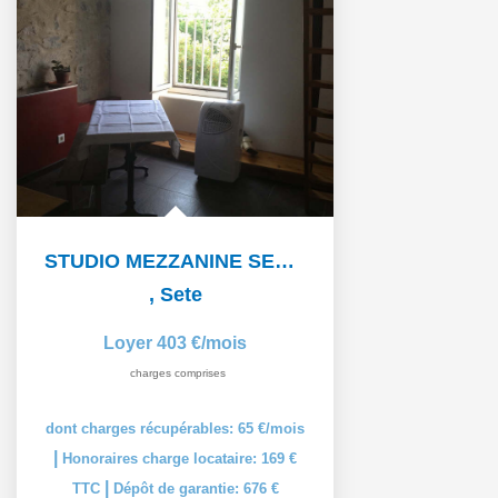
STUDIO MEZZANINE SETE - 1 pièce(s) - 19 m2
,
Sete
Loyer 403 €/mois
charges comprises
dont charges récupérables: 65 €/mois
|
Honoraires charge locataire: 169 €
|
TTC
Dépôt de garantie: 676 €