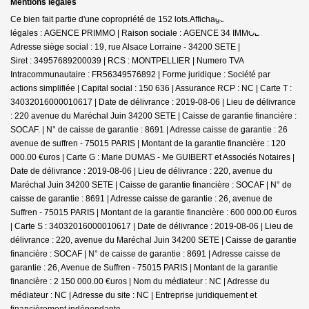
Mentions légales
Ce bien fait partie d'une copropriété de 152 lots.Affichage des informations
légales : AGENCE PRIMMO | Raison sociale : AGENCE 34 IMMOBILIER |
Adresse siège social : 19, rue Alsace Lorraine - 34200 SETE |
Siret : 34957689200039 | RCS : MONTPELLIER | Numero TVA
Intracommunautaire : FR56349576892 | Forme juridique : Société par
actions simplifiée | Capital social : 150 636 | Assurance RCP : NC |
Carte T :
34032016000010617 | Date de délivrance : 2019-08-06 | Lieu de délivrance
: 220 avenue du Maréchal Juin 34200 SETE | Caisse de garantie financière :
SOCAF. | N° de caisse de garantie : 8691 | Adresse caisse de garantie : 26
avenue de suffren - 75015 PARIS | Montant de la garantie financière : 120
000.00 €uros | Carte G : Marie DUMAS - Me GUIBERT et Associés Notaires |
Date de délivrance : 2019-08-06 | Lieu de délivrance : 220, avenue du
Maréchal Juin 34200 SETE | Caisse de garantie financière : SOCAF | N° de
caisse de garantie : 8691 | Adresse caisse de garantie : 26, avenue de
Suffren - 75015 PARIS | Montant de la garantie financière : 600 000.00 €uros
| Carte S : 34032016000010617 | Date de délivrance : 2019-08-06 | Lieu de
délivrance : 220, avenue du Maréchal Juin 34200 SETE | Caisse de garantie
financière : SOCAF | N° de caisse de garantie : 8691 | Adresse caisse de
garantie : 26, Avenue de Suffren - 75015 PARIS | Montant de la garantie
financière : 2 150 000.00 €uros | Nom du médiateur : NC | Adresse du
médiateur : NC | Adresse du site : NC |
Entreprise juridiquement et
financièrement indépendante