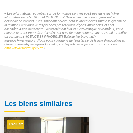
« Les informations recueillies sur ce formulaire sont enregistrées dans un fichier
informatisé par AGENCE 34 IMMOBILIER Balaruc les bains pour gérer votre
demande de contact. Elles sont conservées pour la durée nécessaire à la gestion de
la relation client dans le respect des prescriptions légales applicables et sont
destinées à nos conseillers Conformément à la loi « informatique et libertés », vous
pouvez exercer votre droit d'accès aux données vous concernant et les faire rectifier
en contactant AGENCE 34 IMMOBILIER Balaruc les bains ag34-
aqualios@wanadoo.fr. Nous vous informons de l'existence de la liste d'opposition au
démarchage téléphonique « Bloctel », sur laquelle vous pouvez vous inscrire ici :
https://www.bloctel.gouv.fr/
»
Les biens similaires
Exclusif