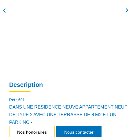
NOS AGENCES
Qui Sommes Nous
Notre Équipe
Nos Actualités
Avis Clients
CONTACT
Description
EN
Réf : 601
DANS UNE RESIDENCE NEUVE APPARTEMENT NEUF
DE TYPE 2 AVEC UNE TERRASSE DE 9 M2 ET UN
PARKING -
Nos honoraires
Nous contacter