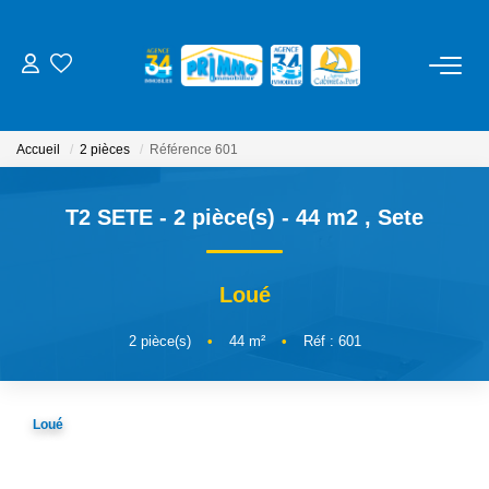
ACHETER
Accueil
2 pièces
Référence 601
LOUER
T2 SETE - 2 pièce(s) - 44 m2
,
Sete
ESTIMER
Loué
NOS SERVICES
2
pièce(s)
•
44
m²
•
Réf : 601
Gestion
Syndic
Loué
Location Cure / Vacances