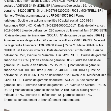
Affichage des informations légales : AGENCE PRIMMO | Raison
sociale : AGENCE 34 IMMOBILIER | Adresse siège social : 19, rue Alsace
Lorraine - 34200 SETE | Siret : 34957689200039 | RCS : MONTPELLIER |
Numero TVA Intracommunautaire : FR56349576892 | Forme
juridique : Société par actions simplifiée | Capital social : 150 636 |
Assurance RCP : NC |
Carte T : 34032016000010617 | Date de délivrance :
2019-08-06 | Lieu de délivrance : 220 avenue du Maréchal Juin 34200 SETE
| Caisse de garantie financière : SOCAF. | N° de caisse de garantie : 8691 |
Adresse caisse de garantie : 26 avenue de suffren - 75015 PARIS | Montant
de la garantie financière : 120 000.00 €uros | Carte G : Marie DUMAS - Me
GUIBERT et Associés Notaires | Date de délivrance : 2019-08-06 | Lieu de
délivrance : 220, avenue du Maréchal Juin 34200 SETE | Caisse de garantie
financière : SOCAF | N° de caisse de garantie : 8691 | Adresse caisse de
garantie : 26, avenue de Suffren - 75015 PARIS | Montant de la garantie
financière : 600 000.00 €uros | Carte S : 34032016000010617 | Date de
délivrance : 2019-08-06 | Lieu de délivrance : 220, avenue du Maréchal Juin
34200 SETE | Caisse de garantie financière : SOCAF | N° de caisse de
garantie : 8691 | Adresse caisse de garantie : 26, Avenue de Suffren - 75015
PARIS | Montant de la garantie financière : 2 150 000.00 €uros | Nom du
médiateur : NC | Adresse du médiateur : NC | Adresse du site : NC |
Entreprise juridiquement et financièrement indépendante