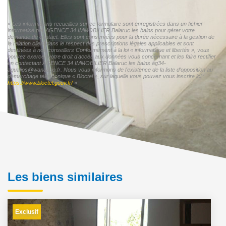
« Les informations recueillies sur ce formulaire sont enregistrées dans un fichier
informatisé par AGENCE 34 IMMOBILIER Balaruc les bains pour gérer votre
demande de contact. Elles sont conservées pour la durée nécessaire à la gestion de
la relation client dans le respect des prescriptions légales applicables et sont
destinées à nos conseillers Conformément à la loi « informatique et libertés », vous
pouvez exercer votre droit d'accès aux données vous concernant et les faire rectifier
en contactant AGENCE 34 IMMOBILIER Balaruc les bains ag34-
aqualios@wanadoo.fr. Nous vous informons de l'existence de la liste d'opposition au
démarchage téléphonique « Bloctel », sur laquelle vous pouvez vous inscrire ici :
https://www.bloctel.gouv.fr/
»
Les biens similaires
Exclusif