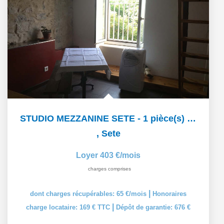
STUDIO MEZZANINE SETE - 1 pièce(s) - 19 m2
,
Sete
Loyer 403 €/mois
charges comprises
|
dont charges récupérables: 65 €/mois
Honoraires
|
charge locataire: 169 € TTC
Dépôt de garantie: 676 €