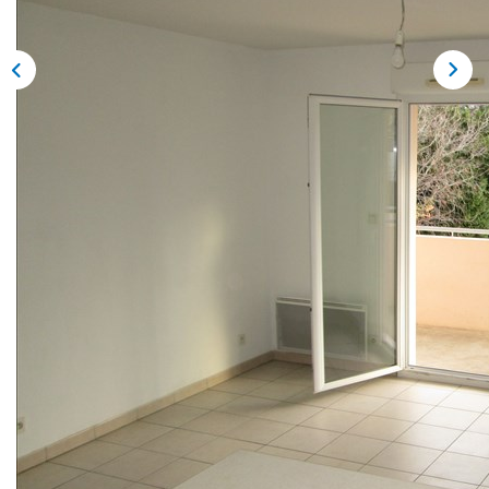
NOS AGENCES
Qui Sommes Nous
Notre Équipe
Nos Actualités
Avis Clients
CONTACT
EN
Description
Réf : 1013
SETE - LYCEE CHARLES DE GAULLE - DANS
RESIDENCE -CONFORTABLE 2 PIECES EN DERNIER
ETAGE - SH 40 M² - SEJOUR/CUISINE US - TERRASSE