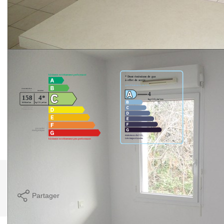
- PARKING SOUS-SOL.
Nos honoraires
Nous contacter
Diagnostics énergétiques
Imprimer
Partager