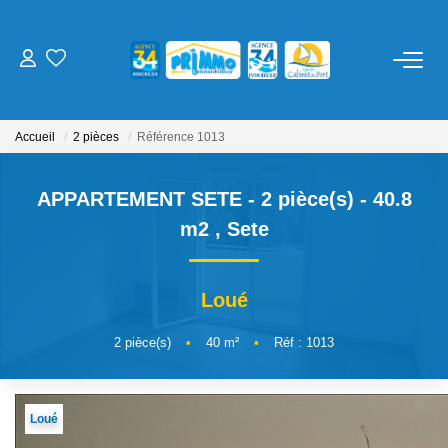
ACHETER
Accueil
2 pièces
Référence 1013
LOUER
APPARTEMENT SETE - 2 pièce(s) - 40.8
ESTIMER
m2
,
Sete
NOS SERVICES
Loué
Gestion
2
pièce(s)
•
40
m²
•
Réf : 1013
Syndic
Location Cure / Vacances
Loué