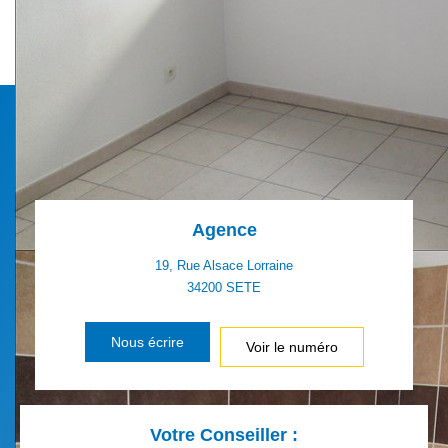
Ce bien est soumis à un diagnostic ERP (État
des Risques et Pollutions). Pour en savoir plus,
rendez-vous sur
https://www.georisques.gouv.fr/
Agence
19, Rue Alsace Lorraine
34200
SETE
Nous écrire
Voir le numéro
Votre Conseiller :