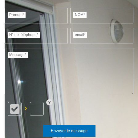
Prénom*
NOM*
N° de téléphone*
email*
Message*
Envoyer le message