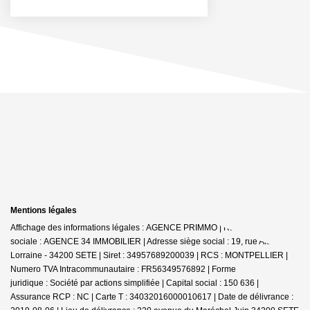
Mentions légales
Affichage des informations légales : AGENCE PRIMMO | Raison
sociale : AGENCE 34 IMMOBILIER | Adresse siège social : 19, rue Alsace
Lorraine - 34200 SETE | Siret : 34957689200039 | RCS : MONTPELLIER |
Numero TVA Intracommunautaire : FR56349576892 | Forme
juridique : Société par actions simplifiée | Capital social : 150 636 |
Assurance RCP : NC |
Carte T : 34032016000010617 | Date de délivrance :