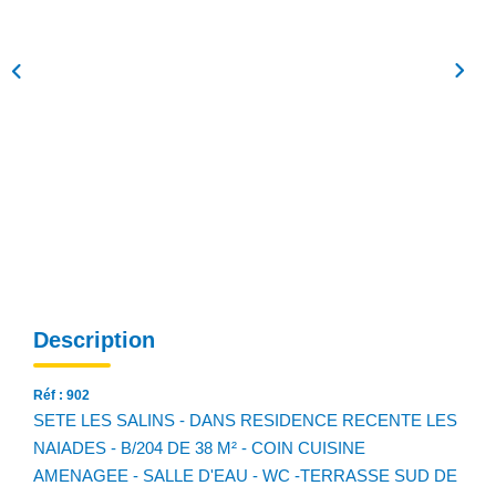
NOS AGENCES
Qui Sommes Nous
Notre Équipe
Nos Actualités
Avis Clients
CONTACT
EN
Description
Réf : 902
SETE LES SALINS - DANS RESIDENCE RECENTE LES
NAIADES - B/204 DE 38 M² - COIN CUISINE
AMENAGEE - SALLE D'EAU - WC -TERRASSE SUD DE