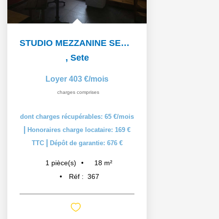
STUDIO MEZZANINE SETE - 1 pièce(s) - 19 m2
,
Sete
Loyer 403 €/mois
charges comprises
dont charges récupérables: 65 €/mois
|
Honoraires charge locataire: 169 €
|
TTC
Dépôt de garantie: 676 €
18
m²
1
pièce(s)
Réf :
367