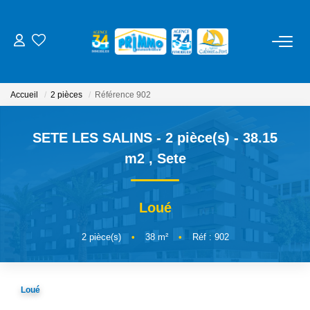
ACHETER
Accueil
2 pièces
Référence 902
LOUER
SETE LES SALINS - 2 pièce(s) - 38.15
ESTIMER
m2
,
Sete
NOS SERVICES
Loué
Gestion
2
pièce(s)
•
38
m²
•
Réf : 902
Syndic
Location Cure / Vacances
Loué