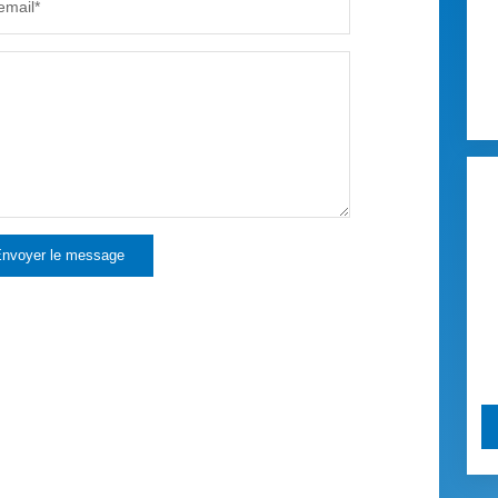
email*
nvoyer le message