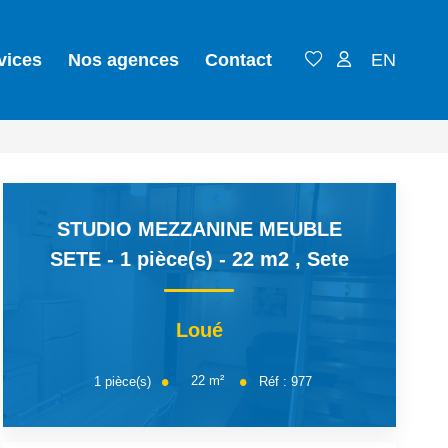
vices
Nos agences
Contact
EN
STUDIO MEZZANINE MEUBLE
SETE - 1 pièce(s) - 22 m2
,
Sete
Loué
22
m²
1
pièce(s)
Réf :
977