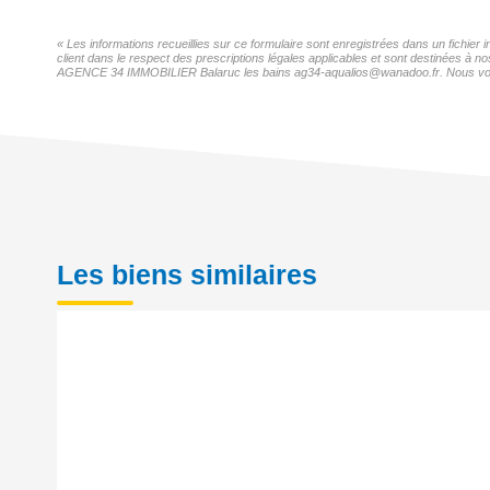
« Les informations recueillies sur ce formulaire sont enregistrées dans un fichi
client dans le respect des prescriptions légales applicables et sont destinées à n
AGENCE 34 IMMOBILIER Balaruc les bains ag34-aqualios@wanadoo.fr. Nous vous inf
Les biens similaires
Prix en baisse