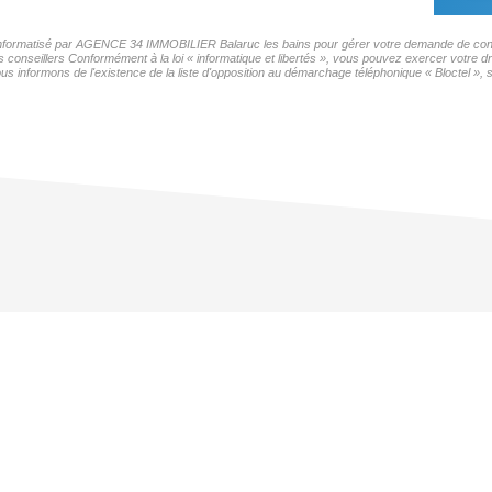
er informatisé par AGENCE 34 IMMOBILIER Balaruc les bains pour gérer votre demande de conta
os conseillers Conformément à la loi « informatique et libertés », vous pouvez exercer votre d
ormons de l'existence de la liste d'opposition au démarchage téléphonique « Bloctel », sur