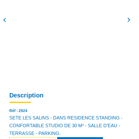
NOS AGENCES
Qui Sommes Nous
Notre Équipe
Nos Actualités
Avis Clients
CONTACT
EN
Description
Réf : 2924
SETE LES SALINS - DANS RESIDENCE STANDING -
CONFORTABLE STUDIO DE 30 M² - SALLE D'EAU -
TERRASSE - PARKING.