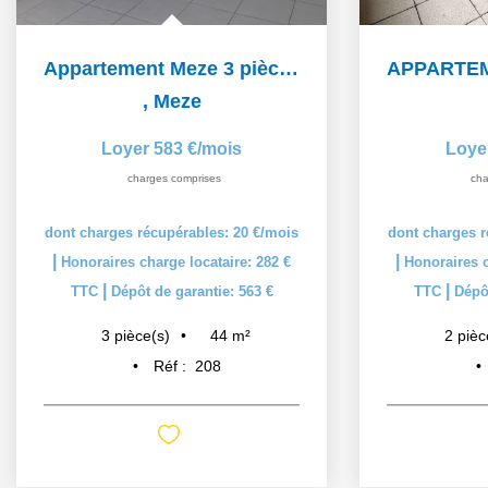
Appartement Meze 3 pièce(s) 44.11 m2
,
Meze
Loyer 583 €/mois
Loye
charges comprises
cha
dont charges récupérables: 20 €/mois
dont charges r
|
|
Honoraires charge locataire: 282 €
Honoraires c
|
|
TTC
Dépôt de garantie: 563 €
TTC
Dépôt
44
m²
3
pièce(s)
2
pièc
Réf :
208