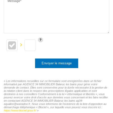
Message*
Envoyer le message
« Les informations recueillies sur ce formulaire sont enregistrées dans un fichier
informatisé par AGENCE 34 IMMOBILIER Balaruc les bains pour gérer votre
demande de contact. Elles sont conservées pour la durée nécessaire à la gestion de
la relation client dans le respect des prescriptions légales applicables et sont
destinées à nos conseillers Conformément à la loi « informatique et libertés », vous
pouvez exercer votre droit d'accès aux données vous concernant et les faire rectifier
en contactant AGENCE 34 IMMOBILIER Balaruc les bains ag34-
aqualios@wanadoo.fr. Nous vous informons de l'existence de la liste d'opposition au
démarchage téléphonique « Bloctel », sur laquelle vous pouvez vous inscrire ici :
https://www.bloctel.gouv.fr/
»