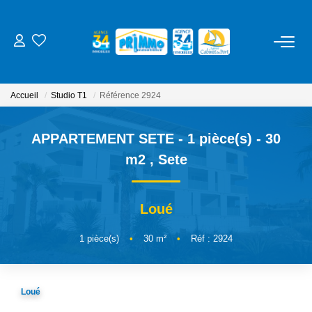
ACHETER
Accueil
Studio T1
Référence 2924
LOUER
APPARTEMENT SETE - 1 pièce(s) - 30
ESTIMER
m2
,
Sete
NOS SERVICES
Loué
Gestion
1
pièce(s)
•
30
m²
•
Réf : 2924
Syndic
Location Cure / Vacances
Loué