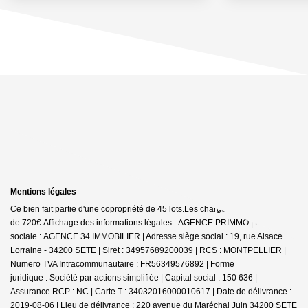
Mentions légales
Ce bien fait partie d'une copropriété de 45 lots.Les charges annuelles sont
de 720€.
Affichage des informations légales : AGENCE PRIMMO | Raison
sociale : AGENCE 34 IMMOBILIER | Adresse siège social : 19, rue Alsace
Lorraine - 34200 SETE | Siret : 34957689200039 | RCS : MONTPELLIER |
Numero TVA Intracommunautaire : FR56349576892 | Forme
juridique : Société par actions simplifiée | Capital social : 150 636 |
Assurance RCP : NC |
Carte T : 34032016000010617 | Date de délivrance :
2019-08-06 | Lieu de délivrance : 220 avenue du Maréchal Juin 34200 SETE