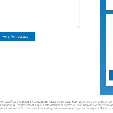
nvoyer le message
er informatisé par AGENCE 34 IMMOBILIER Balaruc les bains pour gérer votre demande de conta
os conseillers Conformément à la loi « informatique et libertés », vous pouvez exercer votre d
ormons de l'existence de la liste d'opposition au démarchage téléphonique « Bloctel », sur