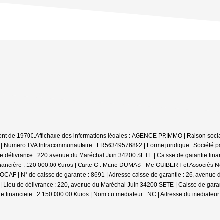
sont de 1970€.
Affichage des informations légales : AGENCE PRIMMO | Raison socia
umero TVA Intracommunautaire : FR56349576892 | Forme juridique : Société par ac
 délivrance : 220 avenue du Maréchal Juin 34200 SETE | Caisse de garantie financ
inancière : 120 000.00 €uros | Carte G : Marie DUMAS - Me GUIBERT et Associés Not
CAF | N° de caisse de garantie : 8691 | Adresse caisse de garantie : 26, avenue d
 Lieu de délivrance : 220, avenue du Maréchal Juin 34200 SETE | Caisse de garant
ie financière : 2 150 000.00 €uros | Nom du médiateur : NC | Adresse du médiateur 