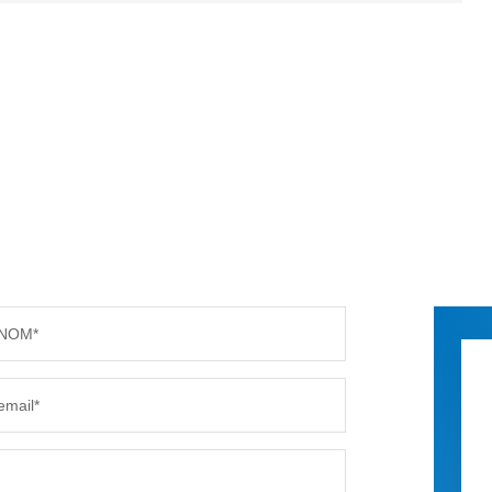
NOM*
email*