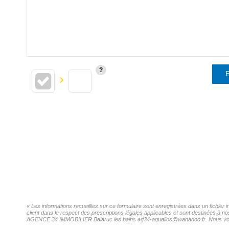
E
« Les informations recueillies sur ce formulaire sont enregistrées dans un fichi
client dans le respect des prescriptions légales applicables et sont destinées à n
AGENCE 34 IMMOBILIER Balaruc les bains ag34-aqualios@wanadoo.fr. Nous vous inf