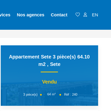
vices
Nos agences
Contact
EN
Appartement Sete 3 pièce(s) 64.10
m2
,
Sete
Vendu
64
m²
3
pièce(s)
Réf :
240