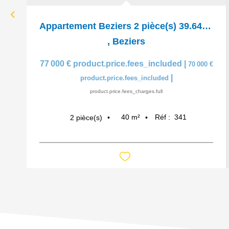
Appartement Beziers 2 pièce(s) 39.64 m2
,
Beziers
77 000 €
product.price.fees_included
|
70 000 €
|
product.price.fees_included
product.price.fees_charges.full
40
m²
Réf :
341
2
pièce(s)