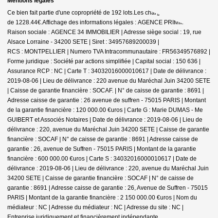
Mentions légales
Ce bien fait partie d'une copropriété de 192 lots.Les charges annuelles sont
de 1228.44€.
Affichage des informations légales : AGENCE PRIMMO |
Raison sociale : AGENCE 34 IMMOBILIER | Adresse siège social : 19, rue
Alsace Lorraine - 34200 SETE | Siret : 34957689200039 |
RCS : MONTPELLIER | Numero TVA Intracommunautaire : FR56349576892 |
Forme juridique : Société par actions simplifiée | Capital social : 150 636 |
Assurance RCP : NC |
Carte T : 34032016000010617 | Date de délivrance :
2019-08-06 | Lieu de délivrance : 220 avenue du Maréchal Juin 34200 SETE
| Caisse de garantie financière : SOCAF. | N° de caisse de garantie : 8691 |
Adresse caisse de garantie : 26 avenue de suffren - 75015 PARIS | Montant
de la garantie financière : 120 000.00 €uros | Carte G : Marie DUMAS - Me
GUIBERT et Associés Notaires | Date de délivrance : 2019-08-06 | Lieu de
délivrance : 220, avenue du Maréchal Juin 34200 SETE | Caisse de garantie
financière : SOCAF | N° de caisse de garantie : 8691 | Adresse caisse de
garantie : 26, avenue de Suffren - 75015 PARIS | Montant de la garantie
financière : 600 000.00 €uros | Carte S : 34032016000010617 | Date de
délivrance : 2019-08-06 | Lieu de délivrance : 220, avenue du Maréchal Juin
34200 SETE | Caisse de garantie financière : SOCAF | N° de caisse de
garantie : 8691 | Adresse caisse de garantie : 26, Avenue de Suffren - 75015
PARIS | Montant de la garantie financière : 2 150 000.00 €uros | Nom du
médiateur : NC | Adresse du médiateur : NC | Adresse du site : NC |
Entreprise juridiquement et financièrement indépendante