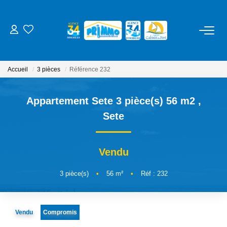
ACHETER
Accueil
3 pièces
Référence 232
LOUER
Appartement Sete 3 pièce(s) 56 m2
,
ESTIMER
Sete
NOS SERVICES
Vendu
Gestion
3
pièce(s)
•
56
m²
•
Réf : 232
Syndic
Location Cure / Vacances
Vendu
Compromis