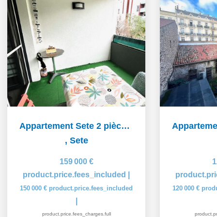
Appartement Sete 2 pièce(s) 38 m2
,
Sete
159 000 €
1
product.price.fees_included
|
product.pr
150 000 €
product.price.fees_included
120 000 €
prod
|
product.price.fees_charges.full
product.pr