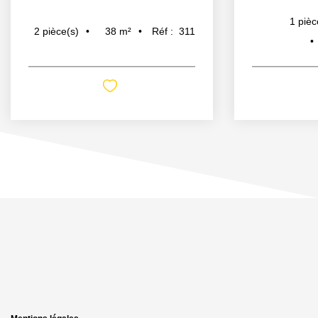
1
pièc
38
m²
Réf :
311
2
pièce(s)