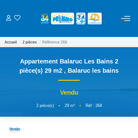
ACHETER
Accueil
2 pièces
Référence 268
LOUER
Appartement Balaruc Les Bains 2
ESTIMER
pièce(s) 29 m2
,
Balaruc les bains
NOS SERVICES
Vendu
Gestion
2
pièce(s)
•
29
m²
•
Réf : 268
Syndic
Location Cure / Vacances
Vendu