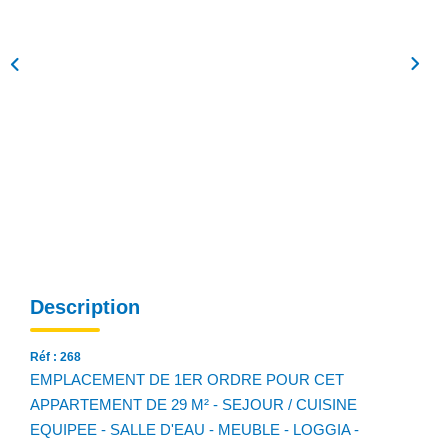
NOS AGENCES
Qui Sommes Nous
Notre Équipe
Nos Actualités
Avis Clients
CONTACT
EN
Description
Réf : 268
EMPLACEMENT DE 1ER ORDRE POUR CET
APPARTEMENT DE 29 M² - SEJOUR / CUISINE
EQUIPEE - SALLE D'EAU - MEUBLE - LOGGIA -