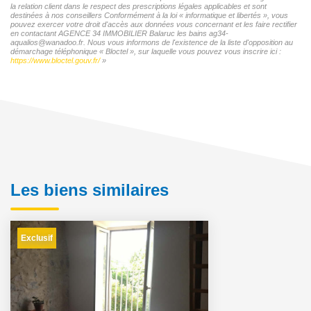
la relation client dans le respect des prescriptions légales applicables et sont
destinées à nos conseillers Conformément à la loi « informatique et libertés », vous
pouvez exercer votre droit d'accès aux données vous concernant et les faire rectifier
en contactant AGENCE 34 IMMOBILIER Balaruc les bains ag34-
aqualios@wanadoo.fr. Nous vous informons de l'existence de la liste d'opposition au
démarchage téléphonique « Bloctel », sur laquelle vous pouvez vous inscrire ici :
https://www.bloctel.gouv.fr/
»
Les biens similaires
Exclusif