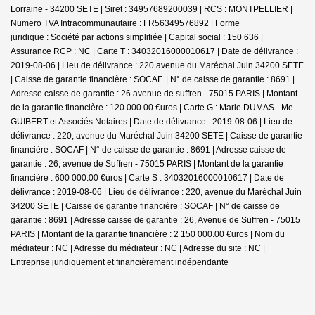
Lorraine - 34200 SETE | Siret : 34957689200039 | RCS : MONTPELLIER |
Numero TVA Intracommunautaire : FR56349576892 | Forme
juridique : Société par actions simplifiée | Capital social : 150 636 |
Assurance RCP : NC |
Carte T : 34032016000010617 | Date de délivrance :
2019-08-06 | Lieu de délivrance : 220 avenue du Maréchal Juin 34200 SETE
| Caisse de garantie financière : SOCAF. | N° de caisse de garantie : 8691 |
Adresse caisse de garantie : 26 avenue de suffren - 75015 PARIS | Montant
de la garantie financière : 120 000.00 €uros | Carte G : Marie DUMAS - Me
GUIBERT et Associés Notaires | Date de délivrance : 2019-08-06 | Lieu de
délivrance : 220, avenue du Maréchal Juin 34200 SETE | Caisse de garantie
financière : SOCAF | N° de caisse de garantie : 8691 | Adresse caisse de
garantie : 26, avenue de Suffren - 75015 PARIS | Montant de la garantie
financière : 600 000.00 €uros | Carte S : 34032016000010617 | Date de
délivrance : 2019-08-06 | Lieu de délivrance : 220, avenue du Maréchal Juin
34200 SETE | Caisse de garantie financière : SOCAF | N° de caisse de
garantie : 8691 | Adresse caisse de garantie : 26, Avenue de Suffren - 75015
PARIS | Montant de la garantie financière : 2 150 000.00 €uros | Nom du
médiateur : NC | Adresse du médiateur : NC | Adresse du site : NC |
Entreprise juridiquement et financièrement indépendante