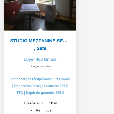
STUDIO MEZZANINE SETE - 1 pièce(s) - 19 m2
,
Sete
Loyer 403 €/mois
charges comprises
dont charges récupérables: 65 €/mois
|
Honoraires charge locataire: 169 €
|
TTC
Dépôt de garantie: 676 €
18
m²
1
pièce(s)
Réf :
367