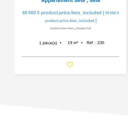
Appartement Sete
,
Sete
66 000 €
product.price.fees_included
|
59 000 €
|
product.price.fees_included
product.price.fees_charges.full
19
m²
Réf :
235
1
pièce(s)