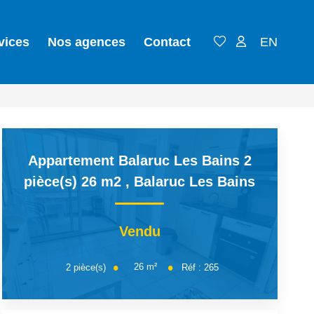
vices
Nos agences
Contact
EN
Appartement Balaruc Les Bains 2
pièce(s) 26 m2
,
Balaruc Les Bains
Vendu
26
m²
2
pièce(s)
Réf :
265