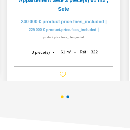
Appartement Sete 3 pièce(s) 61 m2
,
Sete
240 000 €
product.price.fees_included
|
|
225 000 €
product.price.fees_included
product.price.fees_charges.full
61
m²
Réf :
322
3
pièce(s)