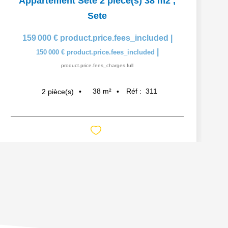
Appartement Sete 2 pièce(s) 38 m2
,
Sete
159 000 €
product.price.fees_included
|
|
150 000 €
product.price.fees_included
product.price.fees_charges.full
38
m²
Réf :
311
2
pièce(s)