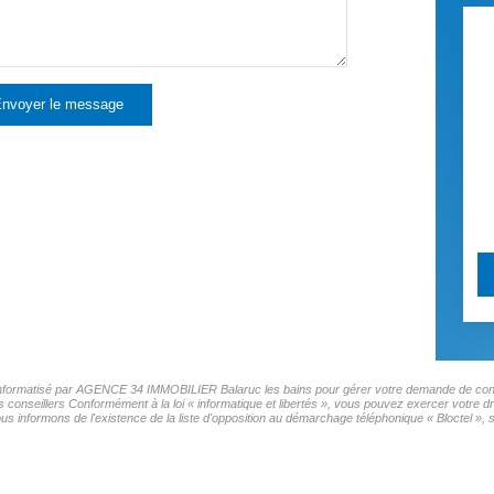
nvoyer le message
er informatisé par AGENCE 34 IMMOBILIER Balaruc les bains pour gérer votre demande de conta
os conseillers Conformément à la loi « informatique et libertés », vous pouvez exercer votre d
ormons de l'existence de la liste d'opposition au démarchage téléphonique « Bloctel », sur