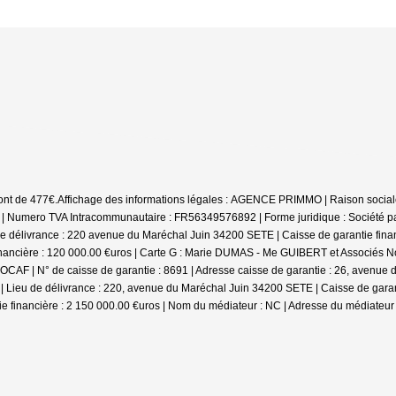
ont de 477€.
Affichage des informations légales : AGENCE PRIMMO | Raison social
umero TVA Intracommunautaire : FR56349576892 | Forme juridique : Société par ac
 délivrance : 220 avenue du Maréchal Juin 34200 SETE | Caisse de garantie financ
inancière : 120 000.00 €uros | Carte G : Marie DUMAS - Me GUIBERT et Associés Not
CAF | N° de caisse de garantie : 8691 | Adresse caisse de garantie : 26, avenue d
 Lieu de délivrance : 220, avenue du Maréchal Juin 34200 SETE | Caisse de garant
ie financière : 2 150 000.00 €uros | Nom du médiateur : NC | Adresse du médiateur 