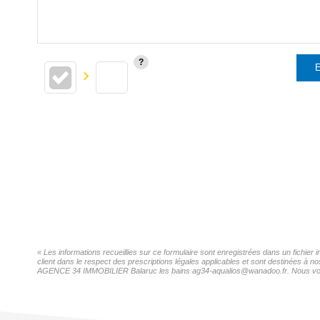
E
« Les informations recueillies sur ce formulaire sont enregistrées dans un fichi
client dans le respect des prescriptions légales applicables et sont destinées à n
AGENCE 34 IMMOBILIER Balaruc les bains ag34-aqualios@wanadoo.fr. Nous vous inf