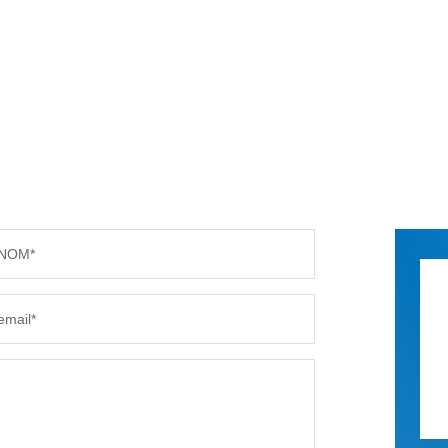
NOM*
email*