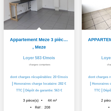
Appartement Meze 3 pièce(s) 44.11 m2
,
Meze
Loyer 583 €/mois
Loye
charges comprises
cha
dont charges récupérables: 20 €/mois
dont charges r
|
|
Honoraires charge locataire: 282 €
Honoraires c
|
|
TTC
Dépôt de garantie: 563 €
TTC
Dépôt
44
m²
3
pièce(s)
2
pièc
Réf :
208