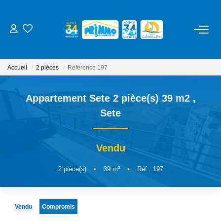
ACHETER
Accueil
2 pièces
Référence 197
LOUER
Appartement Sete 2 pièce(s) 39 m2
,
ESTIMER
Sete
NOS SERVICES
Vendu
Gestion
2
pièce(s)
•
39
m²
•
Réf : 197
Syndic
Location Cure / Vacances
Vendu
Compromis