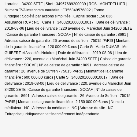
Lorraine - 34200 SETE | Siret : 34957689200039 | RCS : MONTPELLIER |
Numero TVA Intracommunautaire : FR56349576892 | Forme
juridique : Société par actions simplifiée | Capital social : 150 636 |
Assurance RCP : NC |
Carte T : 34032016000010617 | Date de délivrance :
2019-08-06 | Lieu de délivrance : 220 avenue du Maréchal Juin 34200 SETE
| Caisse de garantie financière : SOCAF. | N° de caisse de garantie : 8691 |
Adresse caisse de garantie : 26 avenue de suffren - 75015 PARIS | Montant
de la garantie financière : 120 000.00 €uros | Carte G : Marie DUMAS - Me
GUIBERT et Associés Notaires | Date de délivrance : 2019-08-06 | Lieu de
délivrance : 220, avenue du Maréchal Juin 34200 SETE | Caisse de garantie
financière : SOCAF | N° de caisse de garantie : 8691 | Adresse caisse de
garantie : 26, avenue de Suffren - 75015 PARIS | Montant de la garantie
financière : 600 000.00 €uros | Carte S : 34032016000010617 | Date de
délivrance : 2019-08-06 | Lieu de délivrance : 220, avenue du Maréchal Juin
34200 SETE | Caisse de garantie financière : SOCAF | N° de caisse de
garantie : 8691 | Adresse caisse de garantie : 26, Avenue de Suffren - 75015
PARIS | Montant de la garantie financière : 2 150 000.00 €uros | Nom du
médiateur : NC | Adresse du médiateur : NC | Adresse du site : NC |
Entreprise juridiquement et financièrement indépendante