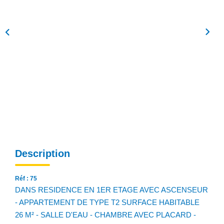
NOS AGENCES
Qui Sommes Nous
Notre Équipe
Nos Actualités
Avis Clients
CONTACT
EN
Description
Réf : 75
DANS RESIDENCE EN 1ER ETAGE AVEC ASCENSEUR
- APPARTEMENT DE TYPE T2 SURFACE HABITABLE
26 M² - SALLE D'EAU - CHAMBRE AVEC PLACARD -