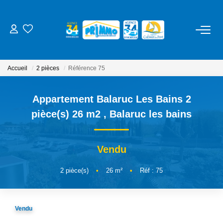
ACHETER
Accueil
2 pièces
Référence 75
LOUER
Appartement Balaruc Les Bains 2
ESTIMER
pièce(s) 26 m2
,
Balaruc les bains
NOS SERVICES
Vendu
Gestion
2
pièce(s)
•
26
m²
•
Réf : 75
Syndic
Location Cure / Vacances
Vendu