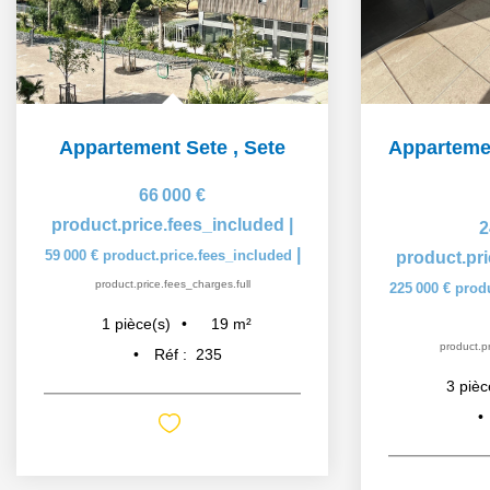
Appartement Sete
,
Sete
66 000 €
product.price.fees_included
|
2
|
59 000 €
product.price.fees_included
product.pr
product.price.fees_charges.full
225 000 €
prod
19
m²
1
pièce(s)
product.pr
Réf :
235
3
pièc