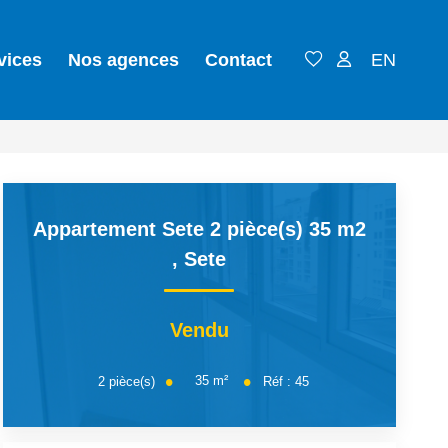
vices
Nos agences
Contact
EN
Appartement Sete 2 pièce(s) 35 m2
,
Sete
Vendu
35
m²
2
pièce(s)
Réf :
45