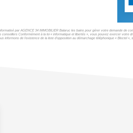
er informatisé par AGENCE 34 IMMOBILIER Balaruc les bains pour gérer votre demande de conta
os conseillers Conformément à la loi « informatique et libertés », vous pouvez exercer votre d
ormons de l'existence de la liste d'opposition au démarchage téléphonique « Bloctel », sur