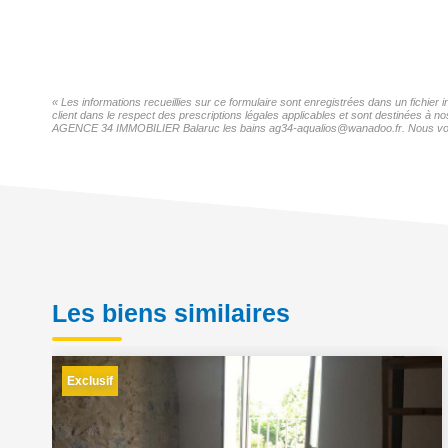
« Les informations recueillies sur ce formulaire sont enregistrées dans un fichi
client dans le respect des prescriptions légales applicables et sont destinées à n
AGENCE 34 IMMOBILIER Balaruc les bains ag34-aqualios@wanadoo.fr. Nous vous inf
Les biens similaires
Exclusif