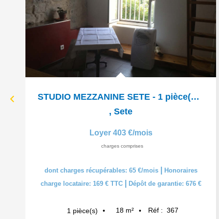
STUDIO MEZZANINE SETE - 1 pièce(s) - 19 m2
,
Sete
Loyer 403 €/mois
charges comprises
|
dont charges récupérables: 65 €/mois
Honoraires
|
charge locataire: 169 € TTC
Dépôt de garantie: 676 €
18
m²
Réf :
367
1
pièce(s)