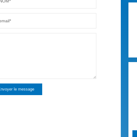
NOM*
email*
nvoyer le message