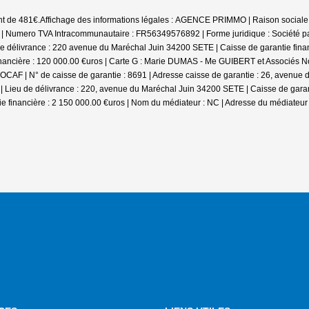
nt de 481€.
Affichage des informations légales : AGENCE PRIMMO | Raison sociale
umero TVA Intracommunautaire : FR56349576892 | Forme juridique : Société par ac
 délivrance : 220 avenue du Maréchal Juin 34200 SETE | Caisse de garantie financ
inancière : 120 000.00 €uros | Carte G : Marie DUMAS - Me GUIBERT et Associés Not
CAF | N° de caisse de garantie : 8691 | Adresse caisse de garantie : 26, avenue d
 Lieu de délivrance : 220, avenue du Maréchal Juin 34200 SETE | Caisse de garant
ie financière : 2 150 000.00 €uros | Nom du médiateur : NC | Adresse du médiateur 