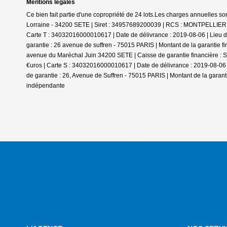
Mentions légales
Ce bien fait partie d'une copropriété de 24 lots.Les charges annuelles so
Lorraine - 34200 SETE | Siret : 34957689200039 | RCS : MONTPELLIER | N
Carte T : 34032016000010617 | Date de délivrance : 2019-08-06 | Lieu de
garantie : 26 avenue de suffren - 75015 PARIS | Montant de la garantie f
avenue du Maréchal Juin 34200 SETE | Caisse de garantie financière : SO
€uros | Carte S : 34032016000010617 | Date de délivrance : 2019-08-06 |
de garantie : 26, Avenue de Suffren - 75015 PARIS | Montant de la garant
indépendante