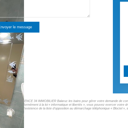
nvoyer le message
er informatisé par AGENCE 34 IMMOBILIER Balaruc les bains pour gérer votre demande de conta
os conseillers Conformément à la loi « informatique et libertés », vous pouvez exercer votre d
ormons de l'existence de la liste d'opposition au démarchage téléphonique « Bloctel », sur