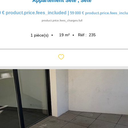
Appartement Sete
,
Sete
0 €
product.price.fees_included
|
59 000 €
product.price.fees_inc
product.price.fees_charges.full
19
m²
Réf :
235
1
pièce(s)