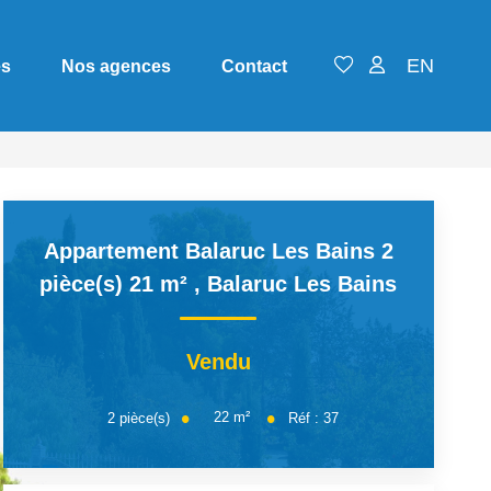
EN
es
Nos agences
Contact
Appartement Balaruc Les Bains 2
pièce(s) 21 m²
,
Balaruc Les Bains
Vendu
22
m²
2
pièce(s)
Réf :
37