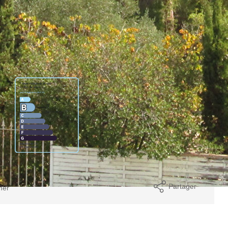
 - VUE DEGAGEE
Partager
mer