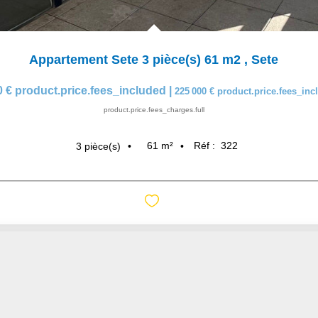
Appartement Sete 3 pièce(s) 61 m2
,
Sete
0 €
product.price.fees_included
|
225 000 €
product.price.fees_in
product.price.fees_charges.full
61
m²
Réf :
322
3
pièce(s)