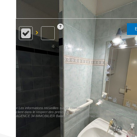
E
« Les informations recueillies sur ce formulaire sont enregistrées dans un fichi
client dans le respect des prescriptions légales applicables et sont destinées à n
AGENCE 34 IMMOBILIER Balaruc les bains ag34-aqualios@wanadoo.fr. Nous vous inf