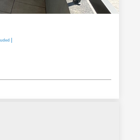
|
cluded