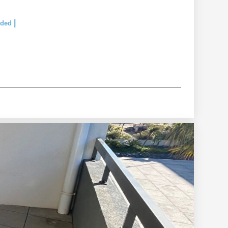
|
luded