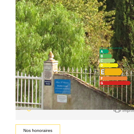
KITCHENETTE - SALLE D'EAU - TERRASSE - PARKING
**
Honoraires à la charge du vendeur
Diagnostics énergétiques
Impri
Nos honoraires