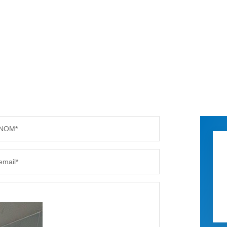
NOM*
email*