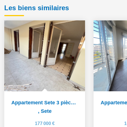
Les biens similaires
Appartement Sete 3 pièce(s) 71 m2
,
Sete
177 000 €
1