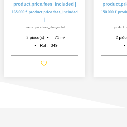
product.price.fees_included
|
product.pr
165 000 €
product.price.fees_included
150 000 €
prod
|
product.price.fees_charges.full
product.pr
71
m²
3
pièce(s)
2
pièc
Réf :
349