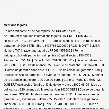
Mentions légales
Ce bien fait partie d'une copropriété de 143 lots.Les charges annuelles sont
de 870€.
Affichage des informations légales : AGENCE PRIMMO | Raison
sociale : AGENCE 34 IMMOBILIER | Adresse siège social : 19, rue Alsace
Lorraine - 34200 SETE | Siret : 34957689200039 | RCS : MONTPELLIER |
Numero TVA Intracommunautaire : FR56349576892 | Forme
juridique : Société par actions simplifiée | Capital social : 150 636 |
Assurance RCP : NC |
Carte T : 34032016000010617 | Date de délivrance :
2019-08-06 | Lieu de délivrance : 220 avenue du Maréchal Juin 34200 SETE
| Caisse de garantie financière : SOCAF. | N° de caisse de garantie : 8691 |
Adresse caisse de garantie : 26 avenue de suffren - 75015 PARIS | Montant
de la garantie financière : 120 000.00 €uros | Carte G : Marie DUMAS - Me
GUIBERT et Associés Notaires | Date de délivrance : 2019-08-06 | Lieu de
délivrance : 220, avenue du Maréchal Juin 34200 SETE | Caisse de garantie
financière : SOCAF | N° de caisse de garantie : 8691 | Adresse caisse de
garantie : 26, avenue de Suffren - 75015 PARIS | Montant de la garantie
financière : 600 000.00 €uros | Carte S : 34032016000010617 | Date de
délivrance : 2019-08-06 | Lieu de délivrance : 220, avenue du Maréchal Juin