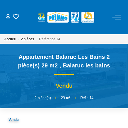
ACHETER
Accueil
2 pièces
Référence 14
LOUER
Appartement Balaruc Les Bains 2
ESTIMER
pièce(s) 29 m2
,
Balaruc les bains
NOS SERVICES
Vendu
Gestion
2
pièce(s)
•
29
m²
•
Réf : 14
Syndic
Location Cure / Vacances
Vendu