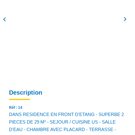
NOS AGENCES
Qui Sommes Nous
Notre Équipe
Nos Actualités
Avis Clients
CONTACT
EN
Description
Réf : 14
DANS RESIDENCE EN FRONT D'ETANG - SUPERBE 2
PIECES DE 29 M² - SEJOUR / CUISINE US - SALLE
D'EAU - CHAMBRE AVEC PLACARD - TERRASSE -