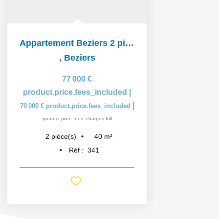
Appartement Beziers 2 pièce(s) 39.64 m2
,
Beziers
77 000 €
product.price.fees_included
|
|
70 000 €
product.price.fees_included
product.price.fees_charges.full
40
m²
2
pièce(s)
Réf :
341