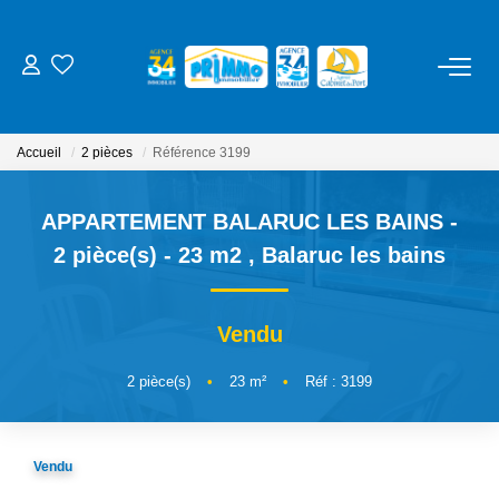
ACHETER
Accueil
2 pièces
Référence 3199
LOUER
APPARTEMENT BALARUC LES BAINS -
ESTIMER
2 pièce(s) - 23 m2
,
Balaruc les bains
NOS SERVICES
Vendu
Gestion
2
pièce(s)
•
23
m²
•
Réf : 3199
Syndic
Location Cure / Vacances
Vendu