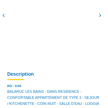
NOS AGENCES
Qui Sommes Nous
Notre Équipe
Nos Actualités
Avis Clients
CONTACT
EN
Description
Réf : 3199
BALARUC LES BAINS - DANS RESIDENCE -
CONFORTABLE APPARTEMENT DE TYPE 2 - SEJOUR
/ KITCHENETTE - COIN NUIT - SALLE D'EAU - LOGGIA