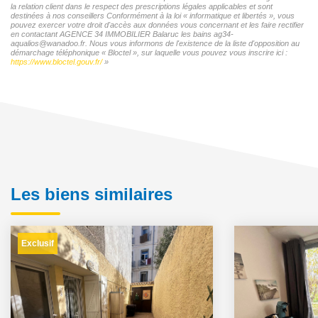
la relation client dans le respect des prescriptions légales applicables et sont
destinées à nos conseillers Conformément à la loi « informatique et libertés », vous
pouvez exercer votre droit d'accès aux données vous concernant et les faire rectifier
en contactant AGENCE 34 IMMOBILIER Balaruc les bains ag34-
aqualios@wanadoo.fr. Nous vous informons de l'existence de la liste d'opposition au
démarchage téléphonique « Bloctel », sur laquelle vous pouvez vous inscrire ici :
https://www.bloctel.gouv.fr/
»
Les biens similaires
Exclusif