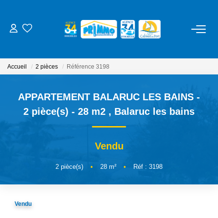
ACHETER
Accueil
2 pièces
Référence 3198
LOUER
APPARTEMENT BALARUC LES BAINS -
ESTIMER
2 pièce(s) - 28 m2
,
Balaruc les bains
NOS SERVICES
Vendu
Gestion
2
pièce(s)
•
28
m²
•
Réf : 3198
Syndic
Location Cure / Vacances
Vendu