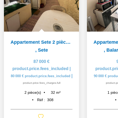
Appartement Sete 2 pièce(s) 32 m2
,
Sete
,
Balar
87 000 €
product.price.fees_included
|
product.pr
|
80 000 €
product.price.fees_included
90 000 €
produc
product.price.fees_charges.full
product.pr
32
m²
2
pièce(s)
1
pièc
Réf :
308