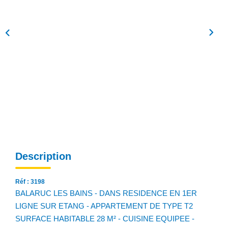
NOS AGENCES
Qui Sommes Nous
Notre Équipe
Nos Actualités
Avis Clients
CONTACT
EN
Description
Réf : 3198
BALARUC LES BAINS - DANS RESIDENCE EN 1ER
LIGNE SUR ETANG - APPARTEMENT DE TYPE T2
SURFACE HABITABLE 28 M² - CUISINE EQUIPEE -