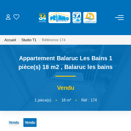
ACHETER
Accueil
Studio T1
Référence 174
LOUER
Appartement Balaruc Les Bains 1
ESTIMER
pièce(s) 18 m2
,
Balaruc les bains
NOS SERVICES
Vendu
Gestion
1
pièce(s)
•
18
m²
•
Réf : 174
Syndic
Location Cure / Vacances
Vendu
Vendu