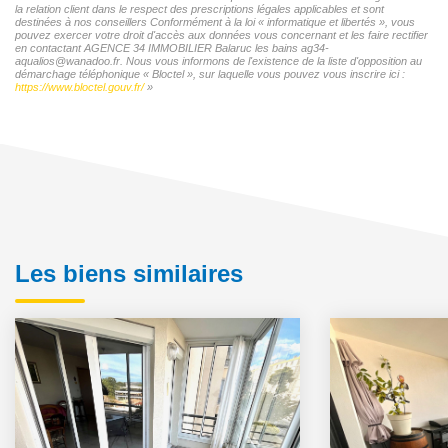
la relation client dans le respect des prescriptions légales applicables et sont
destinées à nos conseillers Conformément à la loi « informatique et libertés », vous
pouvez exercer votre droit d'accès aux données vous concernant et les faire rectifier
en contactant AGENCE 34 IMMOBILIER Balaruc les bains ag34-
aqualios@wanadoo.fr. Nous vous informons de l'existence de la liste d'opposition au
démarchage téléphonique « Bloctel », sur laquelle vous pouvez vous inscrire ici :
https://www.bloctel.gouv.fr/
»
Les biens similaires