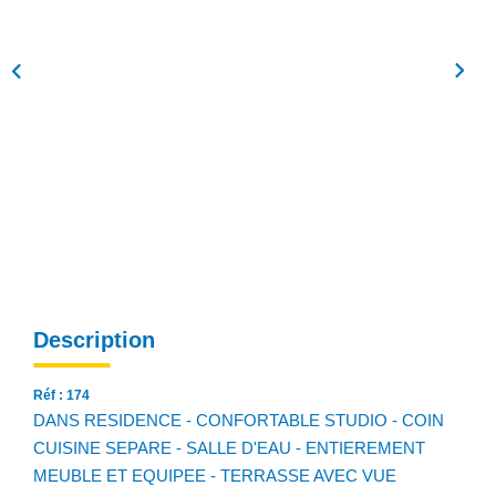
NOS AGENCES
Qui Sommes Nous
Notre Équipe
Nos Actualités
Avis Clients
CONTACT
EN
Description
Réf : 174
DANS RESIDENCE - CONFORTABLE STUDIO - COIN
CUISINE SEPARE - SALLE D'EAU - ENTIEREMENT
MEUBLE ET EQUIPEE - TERRASSE AVEC VUE