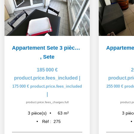
Appartement Sete 3 pièce(s) 63 m2
,
Sete
185 000 €
2
product.price.fees_included
|
product.pr
175 000 €
product.price.fees_included
255 000 €
prod
|
product.price.fees_charges.full
product.pr
63
m²
3
pièce(s)
3
pièc
Réf :
275