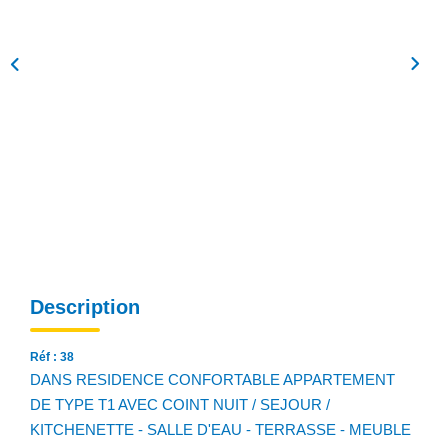
NOS AGENCES
Qui Sommes Nous
Notre Équipe
Nos Actualités
Avis Clients
CONTACT
EN
Description
Réf : 38
DANS RESIDENCE CONFORTABLE APPARTEMENT
DE TYPE T1 AVEC COINT NUIT / SEJOUR /
KITCHENETTE - SALLE D'EAU - TERRASSE - MEUBLE