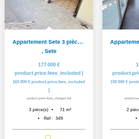
Appartement Sete 3 pièce(s) 71 m2
,
Sete
177 000 €
1
product.price.fees_included
|
product.pr
165 000 €
product.price.fees_included
150 000 €
prod
|
product.price.fees_charges.full
product.pr
71
m²
3
pièce(s)
2
pièc
Réf :
349