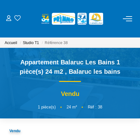
ACHETER
Accueil
Studio T1
Référence 38
LOUER
Appartement Balaruc Les Bains 1
ESTIMER
pièce(s) 24 m2
,
Balaruc les bains
NOS SERVICES
Vendu
Gestion
1
pièce(s)
•
24
m²
•
Réf : 38
Syndic
Location Cure / Vacances
Vendu