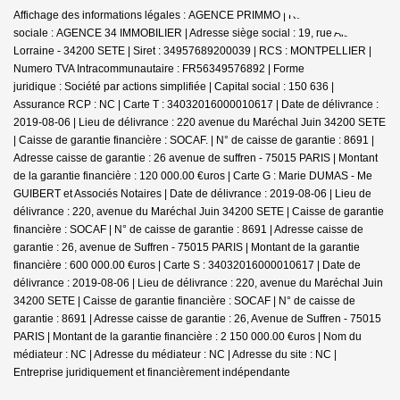
Affichage des informations légales : AGENCE PRIMMO | Raison
sociale : AGENCE 34 IMMOBILIER | Adresse siège social : 19, rue Alsace
Lorraine - 34200 SETE | Siret : 34957689200039 | RCS : MONTPELLIER |
Numero TVA Intracommunautaire : FR56349576892 | Forme
juridique : Société par actions simplifiée | Capital social : 150 636 |
Assurance RCP : NC |
Carte T : 34032016000010617 | Date de délivrance :
2019-08-06 | Lieu de délivrance : 220 avenue du Maréchal Juin 34200 SETE
| Caisse de garantie financière : SOCAF. | N° de caisse de garantie : 8691 |
Adresse caisse de garantie : 26 avenue de suffren - 75015 PARIS | Montant
de la garantie financière : 120 000.00 €uros | Carte G : Marie DUMAS - Me
GUIBERT et Associés Notaires | Date de délivrance : 2019-08-06 | Lieu de
délivrance : 220, avenue du Maréchal Juin 34200 SETE | Caisse de garantie
financière : SOCAF | N° de caisse de garantie : 8691 | Adresse caisse de
garantie : 26, avenue de Suffren - 75015 PARIS | Montant de la garantie
financière : 600 000.00 €uros | Carte S : 34032016000010617 | Date de
délivrance : 2019-08-06 | Lieu de délivrance : 220, avenue du Maréchal Juin
34200 SETE | Caisse de garantie financière : SOCAF | N° de caisse de
garantie : 8691 | Adresse caisse de garantie : 26, Avenue de Suffren - 75015
PARIS | Montant de la garantie financière : 2 150 000.00 €uros | Nom du
médiateur : NC | Adresse du médiateur : NC | Adresse du site : NC |
Entreprise juridiquement et financièrement indépendante