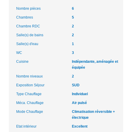
Nombre pièces
6
Chambres
5
Chambre RDC
2
Salle(s) de bains
2
Salle(s) d'eau
1
WC
3
Cuisine
Indépendante, aménagée et
équipée
Nombre niveaux
2
Exposition Séjour
SUD
Type Chauffage
Individuel
Méca. Chauffage
Air pulsé
Mode Chauffage
Climatisation réversible +
électrique
Etat intérieur
Excellent