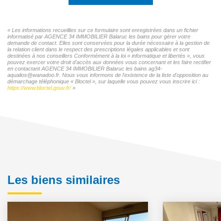
« Les informations recueillies sur ce formulaire sont enregistrées dans un fichier
informatisé par AGENCE 34 IMMOBILIER Balaruc les bains pour gérer votre
demande de contact. Elles sont conservées pour la durée nécessaire à la gestion de
la relation client dans le respect des prescriptions légales applicables et sont
destinées à nos conseillers Conformément à la loi « informatique et libertés », vous
pouvez exercer votre droit d'accès aux données vous concernant et les faire rectifier
en contactant AGENCE 34 IMMOBILIER Balaruc les bains ag34-
aqualios@wanadoo.fr. Nous vous informons de l'existence de la liste d'opposition au
démarchage téléphonique « Bloctel », sur laquelle vous pouvez vous inscrire ici :
https://www.bloctel.gouv.fr/
»
Les biens similaires