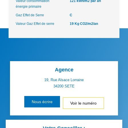
Valeur consommation
121 kWh/m2 par an
énergie primaire
Gaz Effet de Serre
C
Valeur Gaz Effet de serre
19 Kg CO2/m2/an
Agence
19, Rue Alsace Lorraine
34200
SETE
Nous écrire
Voir le numéro