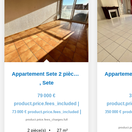
Appartement Sete 2 pièce(s) 27 m2
,
Sete
79 000 €
3
product.price.fees_included
|
product.pr
|
73 000 €
product.price.fees_included
350 000 €
prod
product.price.fees_charges.full
product.pr
27
m²
2
pièce(s)