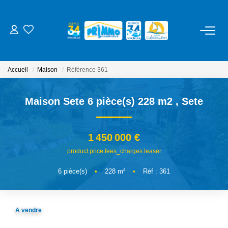
ACHETER
Accueil
Maison
Référence 361
LOUER
Maison Sete 6 pièce(s) 228 m2
,
Sete
ESTIMER
1 450 000 €
NOS SERVICES
product.price.fees_charges.teaser
Gestion
6
pièce(s)
•
228
m²
•
Réf : 361
Syndic
Location Cure / Vacances
A vendre