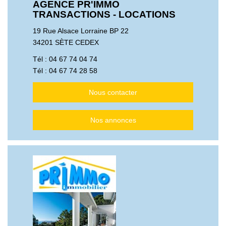
AGENCE PR'IMMO
NOS AGENCES
TRANSACTIONS - LOCATIONS
19 Rue Alsace Lorraine BP 22
Qui Sommes Nous
34201 SÈTE CEDEX
Notre Équipe
Tél :
04 67 74 04 74
Nos Actualités
Tél :
04 67 74 28 58
Avis Clients
Nous contacter
CONTACT
Nos annonces
EN