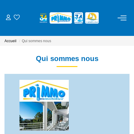
ACHETER
Accueil
Qui sommes nous
LOUER
Qui sommes nous
ESTIMER
NOS SERVICES
Gestion
Syndic
Location Cure / Vacances