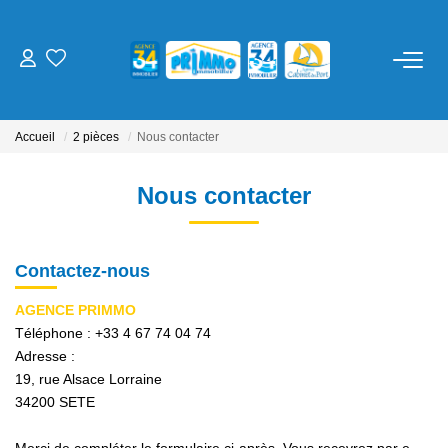
ACHETER
Accueil
2 pièces
Nous contacter
LOUER
Nous contacter
ESTIMER
Contactez-nous
NOS SERVICES
AGENCE PRIMMO
Gestion
Téléphone :
+33 4 67 74 04 74
Syndic
Adresse :
19, rue Alsace Lorraine
Location Cure / Vacances
34200
SETE