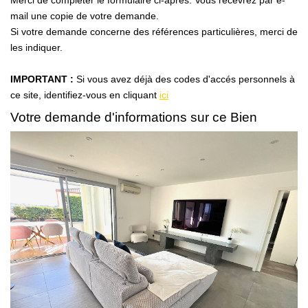
Merci de compléter le formulaire ci-après. Vous recevrez par e-
NOS AGENCES
mail une copie de votre demande.
Si votre demande concerne des références particulières, merci de
Qui Sommes Nous
les indiquer.
Notre Équipe
IMPORTANT :
Si vous avez déjà des codes d'accés personnels à
Nos Actualités
ce site, identifiez-vous en cliquant
ici
Avis Clients
Votre demande d'informations sur ce Bien
CONTACT
EN