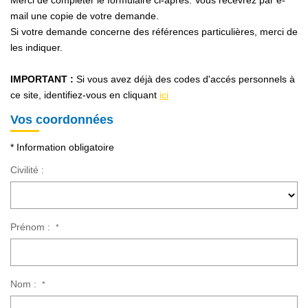
Merci de compléter le formulaire ci-après. Vous recevrez par e-
NOS AGENCES
mail une copie de votre demande.
Si votre demande concerne des références particulières, merci de
Qui Sommes Nous
les indiquer.
Notre Équipe
IMPORTANT :
Si vous avez déjà des codes d'accés personnels à
Nos Actualités
ce site, identifiez-vous en cliquant
ici
Avis Clients
Vos coordonnées
* Information obligatoire
CONTACT
Civilité :
EN
Prénom :
*
Nom :
*