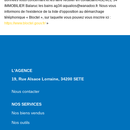
données vous concernant et les faire rectifier en contactant AGENCE 34
IMMOBILIER Balaruc les bains ag34-aqualios@wanadoo.fr. Nous vous
informons de l'existence de la liste d'opposition au démarchage
téléphonique « Bloctel », sur laquelle vous pouvez vous inscrire ici :
https://www.bloctel.gouv.fr/
»
L'AGENCE
19, Rue Alsace Lorraine, 34200 SETE
Nous contacter
NOS SERVICES
Nos biens vendus
Nos outils