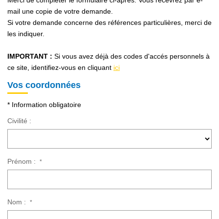
Merci de compléter le formulaire ci-après. Vous recevrez par e-
NOS AGENCES
mail une copie de votre demande.
Si votre demande concerne des références particulières, merci de
Qui Sommes Nous
les indiquer.
Notre Équipe
IMPORTANT :
Si vous avez déjà des codes d'accés personnels à
Nos Actualités
ce site, identifiez-vous en cliquant
ici
Avis Clients
Vos coordonnées
* Information obligatoire
CONTACT
Civilité :
EN
Prénom :
*
Nom :
*