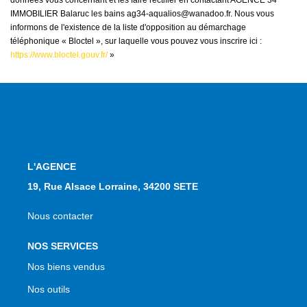
données vous concernant et les faire rectifier en contactant AGENCE 34
IMMOBILIER Balaruc les bains ag34-aqualios@wanadoo.fr. Nous vous
informons de l'existence de la liste d'opposition au démarchage
téléphonique « Bloctel », sur laquelle vous pouvez vous inscrire ici :
https://www.bloctel.gouv.fr/
»
L'AGENCE
19, Rue Alsace Lorraine, 34200 SETE
Nous contacter
NOS SERVICES
Nos biens vendus
Nos outils